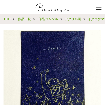
TOP
>
作品一覧
>
作品ジャンル
>
アクリル画
>
イクタケマ