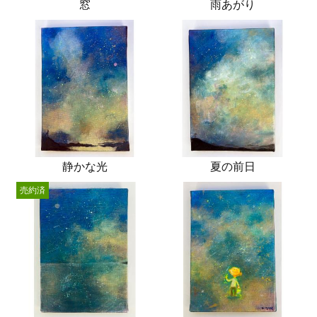
窓
雨あがり
静かな光
夏の前日
売約済