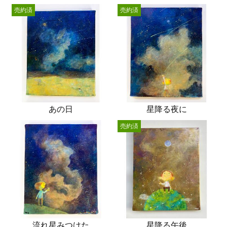
売約済
売約済
あの日
星降る夜に
売約済
流れ星みつけた
星降る午後