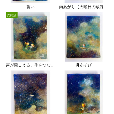
誓い
雨あがり（火曜日の放課後）
売約済
声が聞こえる、手をつなぐ、
舟あそび