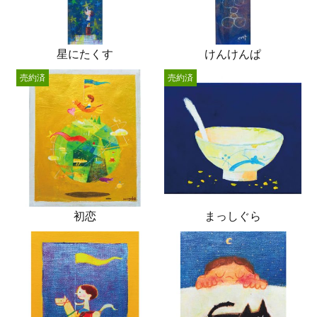
星にたくす
けんけんぱ
売約済
売約済
初恋
まっしぐら