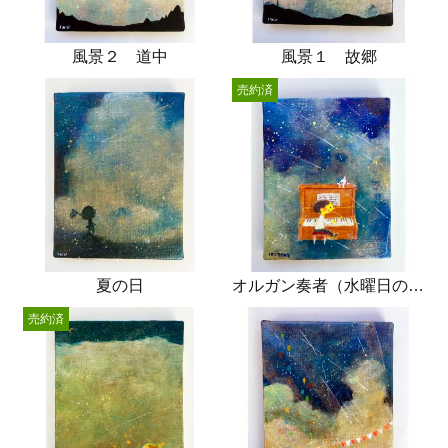
風景２ 道中
風景１ 故郷
売約済
夏の日
オルガン奏者（水曜日の放課後）
売約済