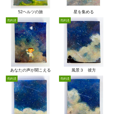
52ヘルツの旅
星を集める
売約済
売約済
あなたの声が聞こえる
風景３ 彼方
売約済
売約済