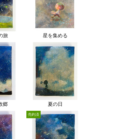
の旅
星を集める
故郷
夏の日
売約済