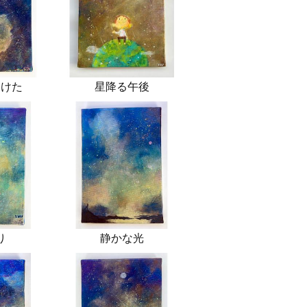
つけた
星降る午後
り
静かな光