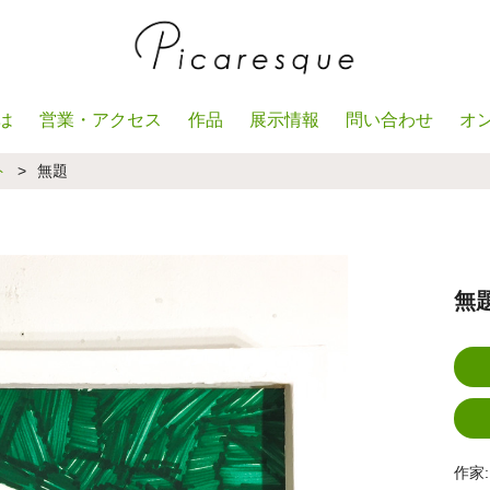
は
営業・アクセス
作品
展示情報
問い合わせ
オ
ト
>
無題
無
作家: