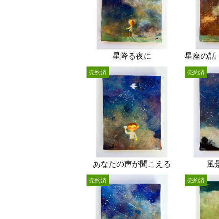
星降る夜に
売約済
売約済
あなたの声が聞こえる
風
売約済
売約済