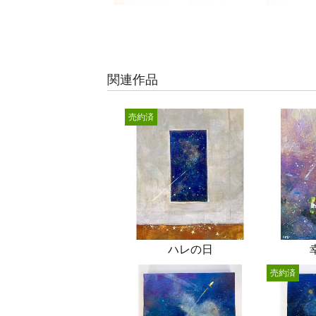
関連作品
売約済
ハレの日
売約済