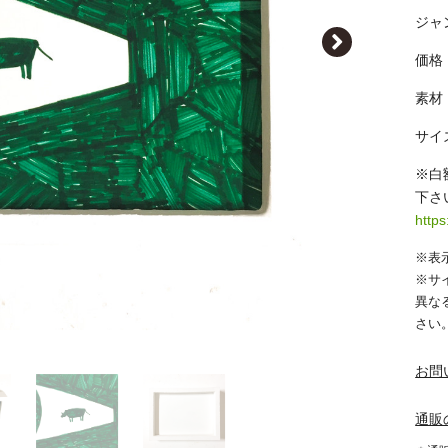
ジャ
価格｜
素材
サイズ
※白
下さ
http
※表
※サ
異な
さい
お問
通販