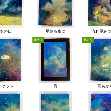
あの日
星降る夜に
流れ星み
売約済
売約済
ロケット
窓
雨あが