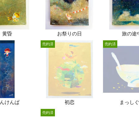
黄昏
お祭りの日
旅の途
売約済
売約済
んけんぱ
初恋
まっし
売約済