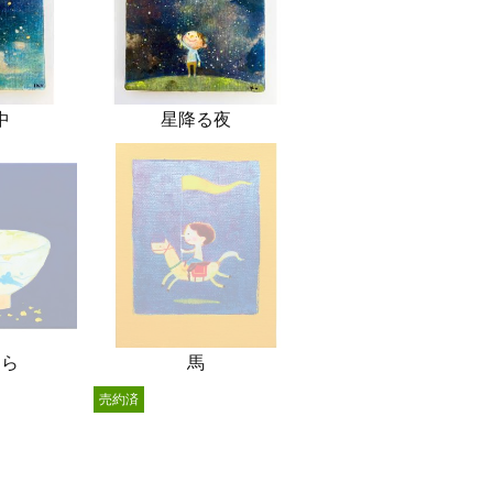
中
星降る夜
ぐら
馬
売約済