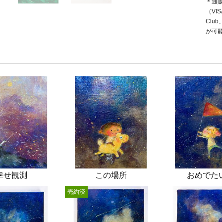
＊通
（VIS
Clu
が可
幸せ観測
この場所
おめでた
売約済