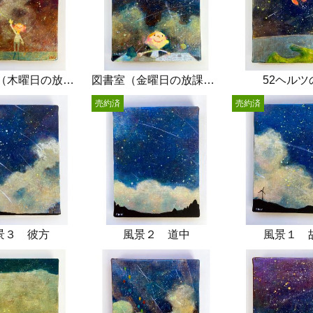
星座の話（木曜日の放課後）
図書室（金曜日の放課後）
52ヘルツ
売約済
売約済
景３ 彼方
風景２ 道中
風景１ 