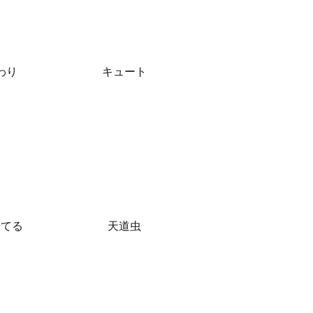
わり
キュート
ってる
天道虫