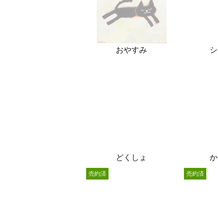
おやすみ
シ
どくしょ
か
売約済
売約済