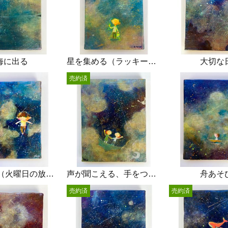
海に出る
星を集める（ラッキーデイ）
大切な
売約済
雨あがり（火曜日の放課後）
声が聞こえる、手をつなぐ、
舟あそ
売約済
売約済