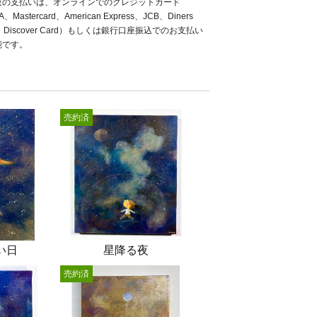
販の支払いは、オンラインでのクレジットカード
A、Mastercard、American Express、JCB、Diners
b、Discover Card）もしくは銀行口座振込でのお支払い
能です。
売約済
い日
星降る夜
売約済