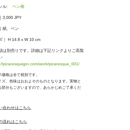
ンル:
ペン画
3,000 JPY
｜紙、ペン
｜ H 14.8 x W 10 cm
額は別売りです。詳細は下記リンクよりご高覧
い
s://picaresquejpn.com/work/picaresque_001/
示価格は全て税別です。
イズ、色味はおおよそのものとなります。実物と
る部分もございますので、あらかじめご了承くだ
。
い合わせはこちら
の流れはこちら