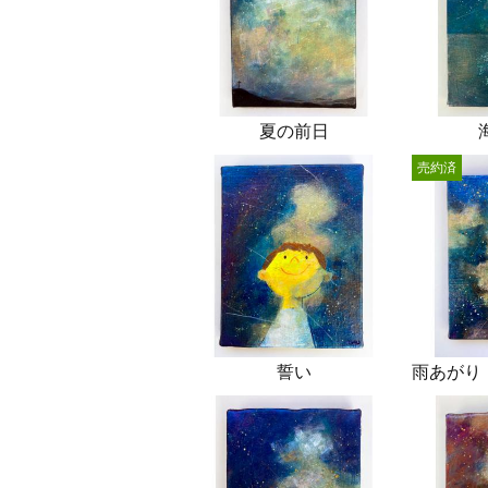
夏の前日
売約済
誓い