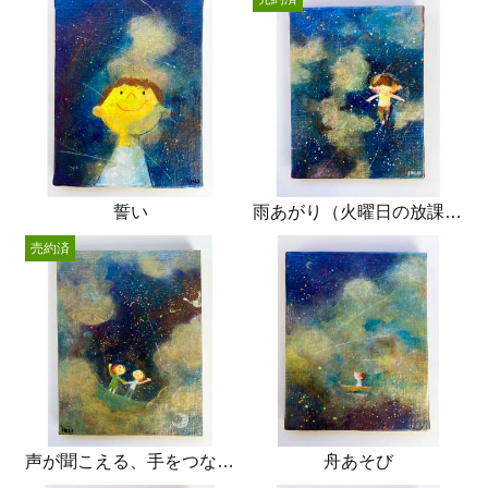
誓い
雨あがり（火曜日の放課後）
売約済
声が聞こえる、手をつなぐ、
舟あそび