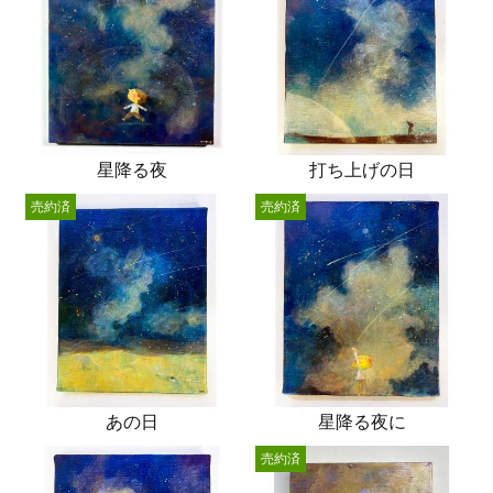
星降る夜
打ち上げの日
売約済
売約済
あの日
星降る夜に
売約済