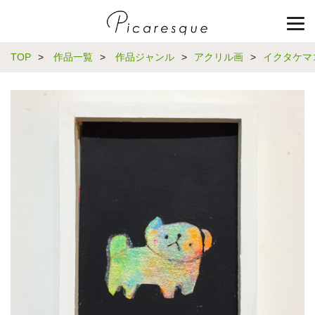
TOP
>
作品一覧
>
作品ジャンル
>
アクリル画
>
イクタケマ