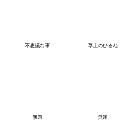
不思議な事
草上のひるね
無題
無題