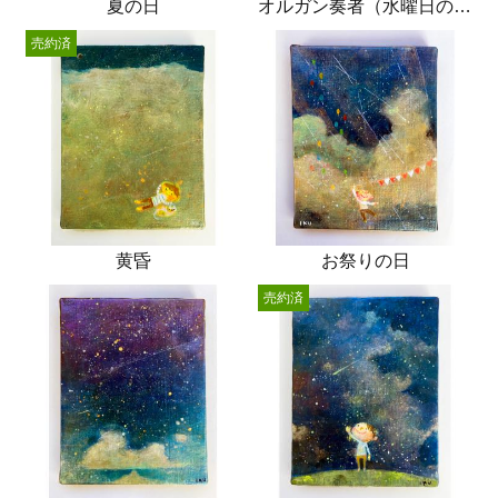
夏の日
オルガン奏者（水曜日の放課後）
売約済
黄昏
お祭りの日
売約済