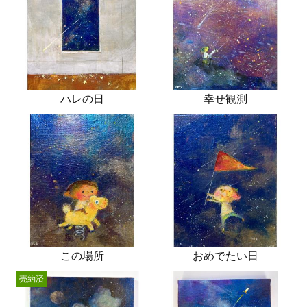
ハレの日
幸せ観測
この場所
おめでたい日
売約済