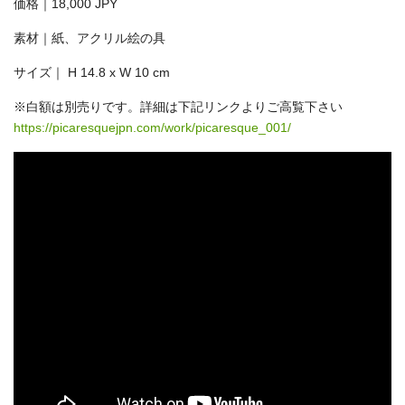
価格｜18,000 JPY
素材｜紙、アクリル絵の具
サイズ｜ H 14.8 x W 10 cm
※白額は別売りです。詳細は下記リンクよりご高覧下さい
https://picaresquejpn.com/work/picaresque_001/