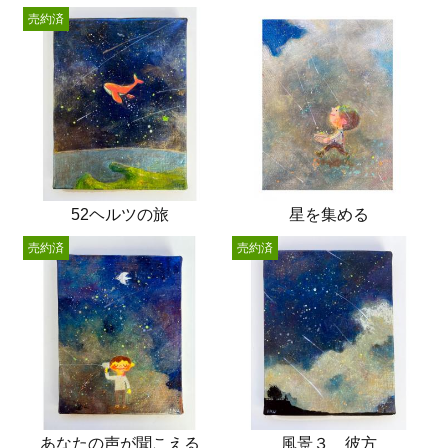
売約済
52ヘルツの旅
星を集める
売約済
売約済
あなたの声が聞こえる
風景３ 彼方