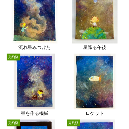
流れ星みつけた
星降る午後
売約済
星を作る機械
ロケット
売約済
売約済