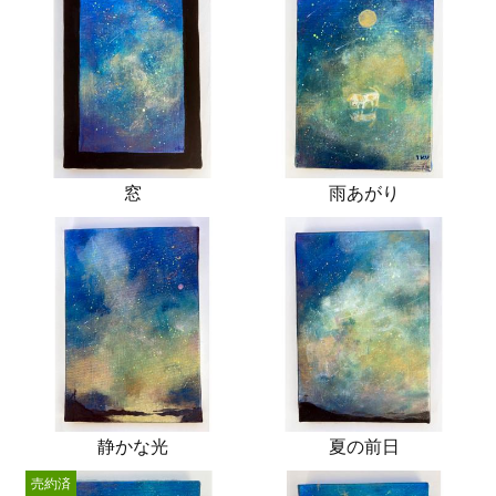
窓
雨あがり
静かな光
夏の前日
売約済