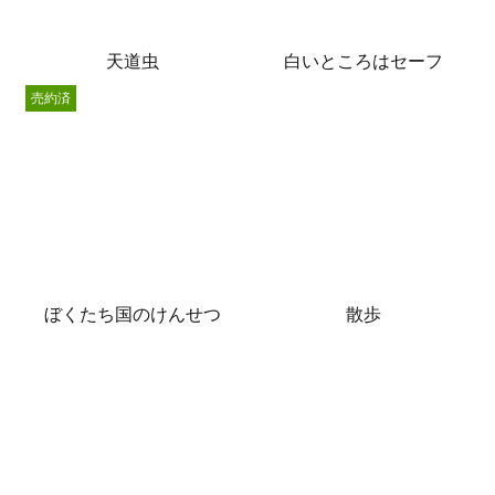
天道虫
白いところはセーフ
売約済
ぼくたち国のけんせつ
散歩