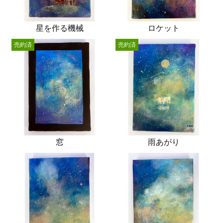
星を作る機械
ロケット
売約済
売約済
窓
雨あがり