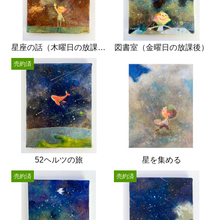
星座の話（木曜日の放課後）
図書室（金曜日の放課後）
売約済
52ヘルツの旅
星を集める
売約済
売約済