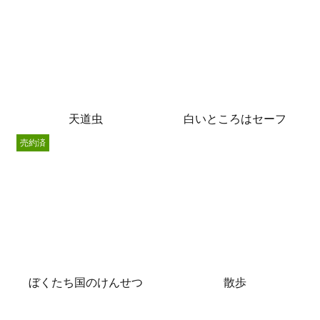
天道虫
白いところはセーフ
売約済
ぼくたち国のけんせつ
散歩