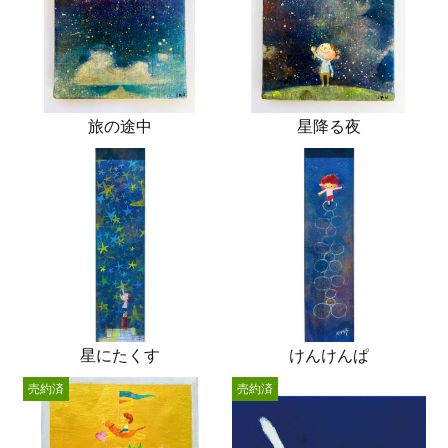
旅の途中
星降る夜
星にたくす
けんけんぱ
売約済
売約済