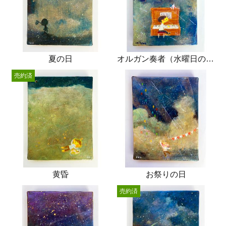
夏の日
オルガン奏者（水曜日の放課後）
売約済
黄昏
お祭りの日
売約済