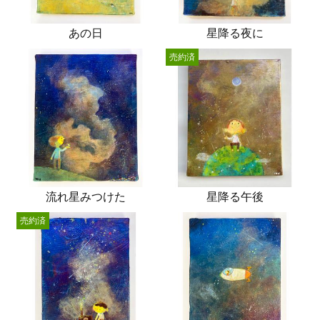
あの日
星降る夜に
売約済
流れ星みつけた
星降る午後
売約済