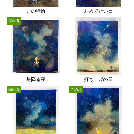
この場所
おめでたい日
売約済
星降る夜
打ち上げの日
売約済
売約済