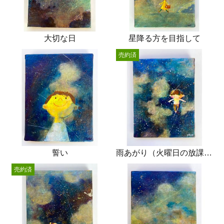
大切な日
星降る方を目指して
売約済
誓い
雨あがり（火曜日の放課後）
売約済