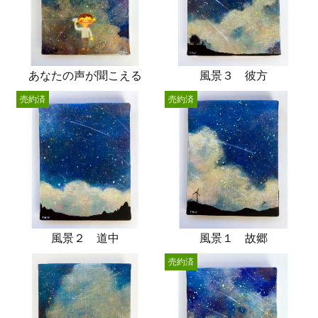
あなたの声が聞こえる
風景３ 彼方
売約済
売約済
風景２ 道中
風景１ 故郷
売約済