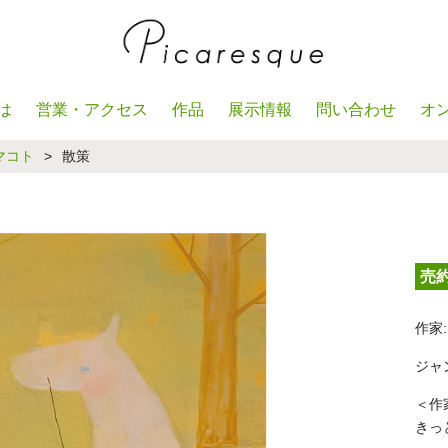
は
営業・アクセス
作品
展示情報
問い合わせ
オ
マコト
>
散策
売
作家:
ジャ
＜作
きっ