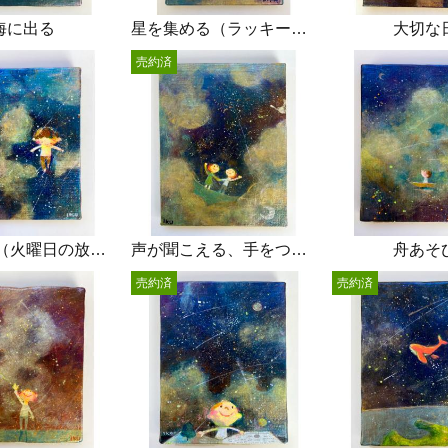
海に出る
星を集める（ラッキーデイ）
大切な
売約済
雨あがり（火曜日の放課後）
声が聞こえる、手をつなぐ、
舟あそ
売約済
売約済