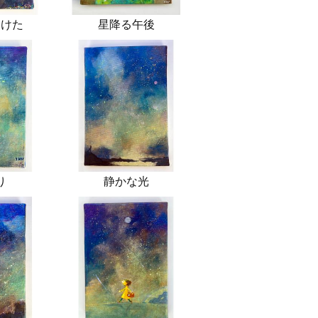
つけた
星降る午後
り
静かな光