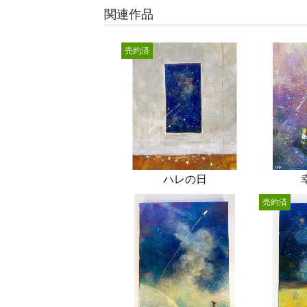
関連作品
売約済
ハレの日
売約済