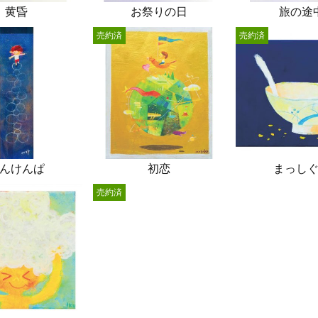
黄昏
お祭りの日
旅の途
売約済
売約済
んけんぱ
初恋
まっし
売約済