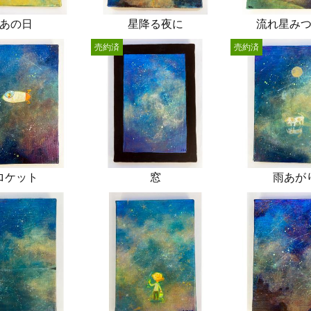
あの日
星降る夜に
流れ星み
売約済
売約済
ロケット
窓
雨あが