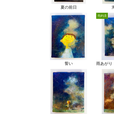
夏の前日
売約済
誓い