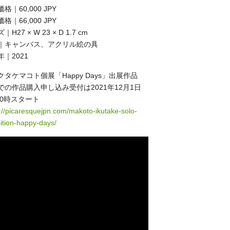
格｜60,000 JPY
格｜66,000 JPY
H27 × W 23 × D 1.7 cm
｜キャンバス、アクリル絵の具
年｜2021
クタケマコト個展「Happy Days」出展作品
での作品購入申し込み受付は2021年12月1日
)20時スタート
://picaresquejpn.com/makoto-ikutake-solo-
ition-happy-days/