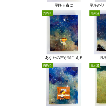
星降る夜に
売約済
売約済
あなたの声が聞こえる
風
売約済
売約済