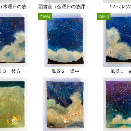
星座の話（木曜日の放課後）
図書室（金曜日の放課後）
52ヘルツ
売約済
売約済
景３ 彼方
風景２ 道中
風景１ 