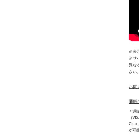
※表
※サ
異な
さい
お問
通販
＊通
（VIS
Clu
が可