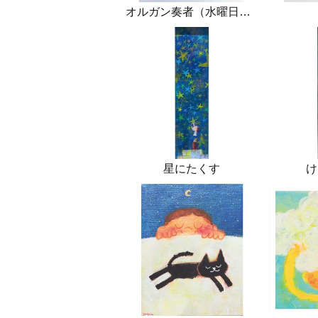
オルガン奏者（水曜日の放課後）
星にたくす
け