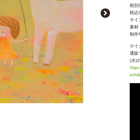
税別価
税込価
サイズ｜
素材
制作
※イ
通販
(水
https
exhib