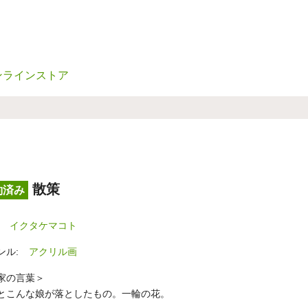
ンラインストア
散策
約済み
イクタケマコト
ンル:
アクリル画
家の言葉＞
とこんな娘が落としたもの。一輪の花。