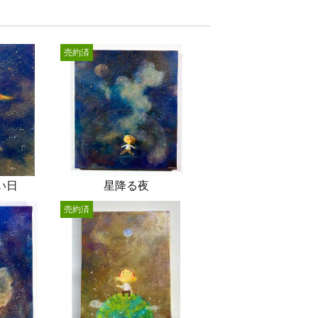
売約済
い日
星降る夜
売約済