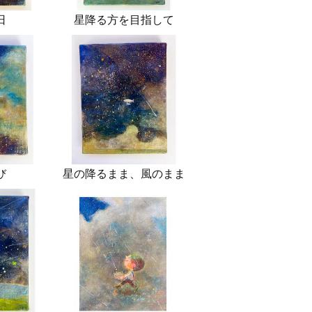
日
星降る方を目指して
び
星の降るまま、風のまま