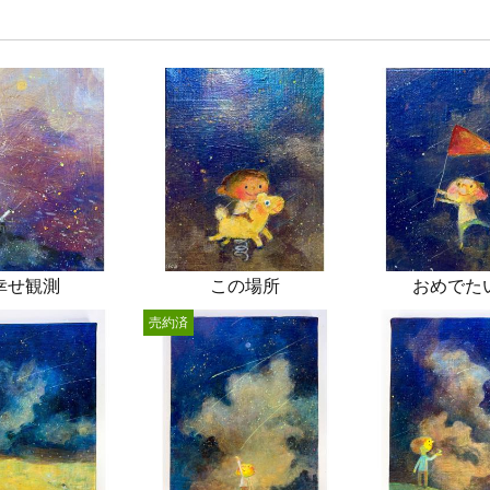
幸せ観測
この場所
おめでた
売約済