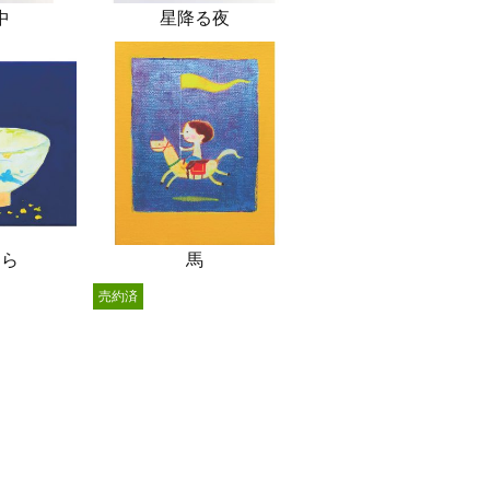
中
星降る夜
ぐら
馬
売約済