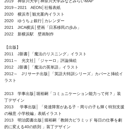
2019 神奈川大学│神奈川大学みなとみらいMAP
2019～2021 AEON│社報表紙
2020 横浜市│観光案内イラスト
2020 ゆうちょ銀行│カレンダー
2021 JICA横浜│壁画「日系移民の歩み」
2022 新横浜駅 壁画制作
【出版】
2011 J新書│「魔法のリスニング」イラスト
2011～ 光文社│「ジャーロ」評論挿絵
2012 J新書│「魔法の英単語」イラスト
2012～ Jリサーチ出版│「英語大特訓シリーズ」カバーと挿絵イ
ラスト
2013 学事出版│堀裕嗣「コミュニケーション能力って何？」装
丁デザイン
2013 学事出版│ 「発達障害がある子・周りの子も輝く特別支援
の極意 小学校編」表紙イラスト
2013 明治図書出版│堀裕嗣「教師力ピラミッド 毎日の仕事を劇
的に変える40の鉄則 」装丁デザイン