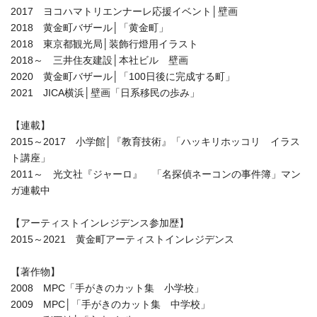
2017 ヨコハマトリエンナーレ応援イベント│壁画
2018 黄金町バザール│「黄金町」
2018 東京都観光局│装飾行燈用イラスト
2018～ 三井住友建設│本社ビル 壁画
2020 黄金町バザール│「100日後に完成する町」
2021 JICA横浜│壁画「日系移民の歩み」
【連載】
2015～2017 小学館│『教育技術』「ハッキリホッコリ イラス
ト講座」
2011～ 光文社『ジャーロ』 「名探偵ネーコンの事件簿」マン
ガ連載中
【アーティストインレジデンス参加歴】
2015～2021 黄金町アーティストインレジデンス
【著作物】
2008 MPC「手がきのカット集 小学校」
2009 MPC│「手がきのカット集 中学校」