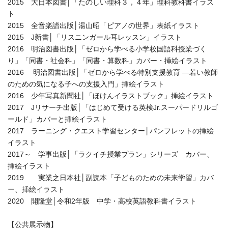
2015 大日本図書│「たのしい理科３，４年」理科教科書イラス
ト
2015 全音楽譜出版│湯山昭「ピアノの世界」表紙イラスト
2015 J新書│「リスニンガール耳レッスン」イラスト
2016 明治図書出版│「ゼロから学べる小学校国語科授業づく
り」「同書・社会科」「同書・算数科」カバー・挿絵イラスト
2016 明治図書出版│「ゼロから学べる特別支援教育 ―若い教師
のための気になる子への支援入門」挿絵イラスト
2016 少年写真新聞社│「ほけんイラストブック」挿絵イラスト
2017 Jリサーチ出版│「はじめて受ける英検Jr.スーパードリルゴ
ールド」カバーと挿絵イラスト
2017 ラーニング・クエスト学習センター│パンフレットの挿絵
イラスト
2017～ 学事出版│「ラクイチ授業プラン」シリーズ カバー、
挿絵イラスト
2019 実業之日本社│副読本「子どものための未来学習」カバ
ー、挿絵イラスト
2020 開隆堂│令和2年版 中学・高校英語教科書イラスト
【公共展示物】