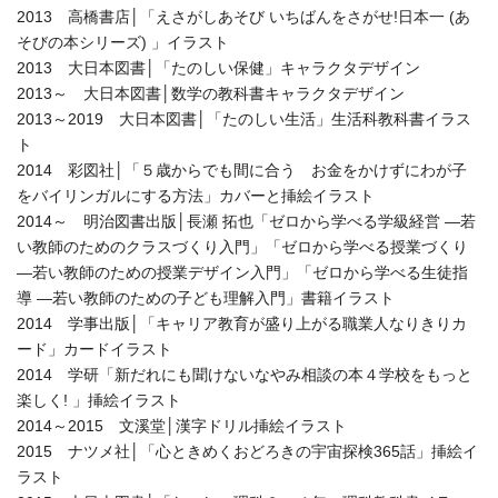
2013 高橋書店│「えさがしあそび いちばんをさがせ!日本一 (あ
そびの本シリーズ) 」イラスト
2013 大日本図書│「たのしい保健」キャラクタデザイン
2013～ 大日本図書│数学の教科書キャラクタデザイン
2013～2019 大日本図書│「たのしい生活」生活科教科書イラス
ト
2014 彩図社│「５歳からでも間に合う お金をかけずにわが子
をバイリンガルにする方法」カバーと挿絵イラスト
2014～ 明治図書出版│長瀬 拓也「ゼロから学べる学級経営 ―若
い教師のためのクラスづくり入門」「ゼロから学べる授業づくり
―若い教師のための授業デザイン入門」「ゼロから学べる生徒指
導 ―若い教師のための子ども理解入門」書籍イラスト
2014 学事出版│「キャリア教育が盛り上がる職業人なりきりカ
ード」カードイラスト
2014 学研「新だれにも聞けないなやみ相談の本４学校をもっと
楽しく! 」挿絵イラスト
2014～2015 文溪堂│漢字ドリル挿絵イラスト
2015 ナツメ社│「心ときめくおどろきの宇宙探検365話」挿絵イ
ラスト