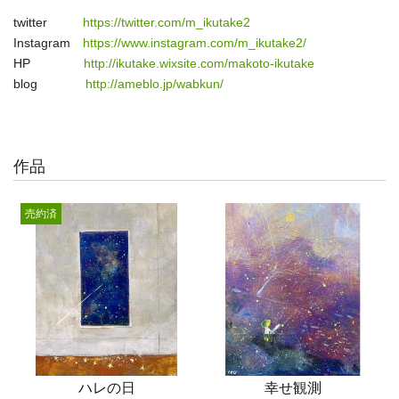
twitter
https://twitter.com/m_ikutake2
Instagram
https://www.instagram.com/m_ikutake2/
HP
http://ikutake.wixsite.com/makoto-ikutake
blog
http://ameblo.jp/wabkun/
作品
売約済
ハレの日
幸せ観測