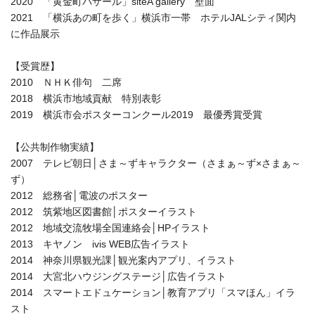
2020 「黄金町バザール」siteA gallery 壁面
2021 「横浜あの町を歩く」横浜市一帯 ホテルJALシティ関内
に作品展示
【受賞歴】
2010 ＮＨＫ俳句 二席
2018 横浜市地域貢献 特別表彰
2019 横浜市会ポスターコンクール2019 最優秀賞受賞
【公共制作物実績】
2007 テレビ朝日│さま～ずキャラクター（さまぁ～ず×さまぁ～
ず）
2012 総務省│電波のポスター
2012 筑紫地区図書館│ポスターイラスト
2012 地域交流牧場全国連絡会│HPイラスト
2013 キヤノン ivis WEB広告イラスト
2014 神奈川県観光課│観光案内アプリ、イラスト
2014 大宮北ハウジングステージ│広告イラスト
2014 スマートエドュケーション│教育アプリ「スマほん」イラ
スト