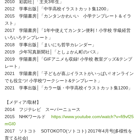
2010 彩図社│「主夫3年生」
2012 学事出版│「中学高校イラストカット集1200」
2015 学陽書房│「カンタンかわいい 小学テンプレート＆イラ
スト」
2017 学陽書房│「1年中使えてカンタン便利！小学校 学級経営
いろいろテンプレート」
2018 学事出版│「まいにち哲学カレンダー」
2019 少年写真新聞社│「としょかん町のバス」
2019 学陽書房│「GIFアニメも収録! 小学校 教室グッズ&テンプ
レート」
2021 学陽書房│「子どもが喜ぶイラストがいっぱい! オンライン
でも役立つ! 小学校ワークシート&テンプレート」
2021 学事出版│「カラー版・中学高校イラストカット集1200」
【メディア/取材】
2014 フジテレビ スーパーニュース
2015 NHKワールド
https://www.youtube.com/watch?v=fi9vf25
mGI0
2017 ソトコト SOTOKOTO(ソトコト) 2017年4月号[多様性を
育てる社会]