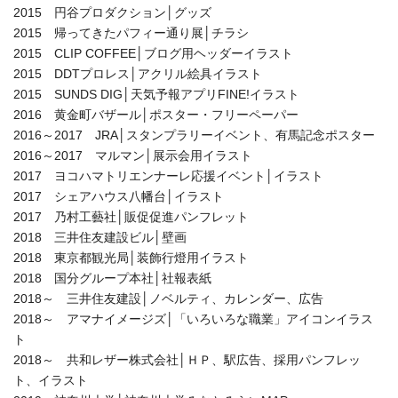
2015 円谷プロダクション│グッズ
2015 帰ってきたパフィー通り展│チラシ
2015 CLIP COFFEE│ブログ用ヘッダーイラスト
2015 DDTプロレス│アクリル絵具イラスト
2015 SUNDS DIG│天気予報アプリFINE!イラスト
2016 黄金町バザール│ポスター・フリーペーパー
2016～2017 JRA│スタンプラリーイベント、有馬記念ポスター
2016～2017 マルマン│展示会用イラスト
2017 ヨコハマトリエンナーレ応援イベント│イラスト
2017 シェアハウス八幡台│イラスト
2017 乃村工藝社│販促促進パンフレット
2018 三井住友建設ビル│壁画
2018 東京都観光局│装飾行燈用イラスト
2018 国分グループ本社│社報表紙
2018～ 三井住友建設│ノベルティ、カレンダー、広告
2018～ アマナイメージズ│「いろいろな職業」アイコンイラス
ト
2018～ 共和レザー株式会社│ＨＰ、駅広告、採用パンフレッ
ト、イラスト