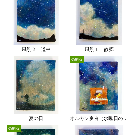
風景２ 道中
風景１ 故郷
売約済
夏の日
オルガン奏者（水曜日の放課後）
売約済