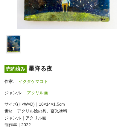
星降る夜
売約済み
作家:
イクタケマコト
ジャンル:
アクリル画
サイズ(H×W×D)｜18×14×1.5cm
素材｜アクリル絵の具、蓄光塗料
ジャンル｜アクリル画
制作年｜2022