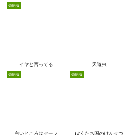
売約済
イヤと言ってる
天道虫
売約済
売約済
白いところはセーフ
ぼくたち国のけんせつ