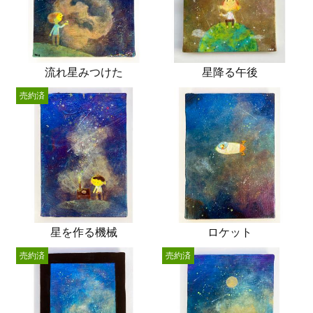
流れ星みつけた
星降る午後
売約済
星を作る機械
ロケット
売約済
売約済