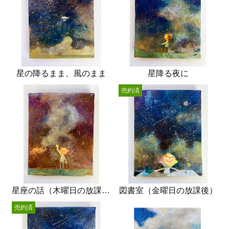
星の降るまま、風のまま
星降る夜に
売約済
星座の話（木曜日の放課後）
図書室（金曜日の放課後）
売約済