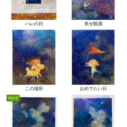
ハレの日
幸せ観測
この場所
おめでたい日
売約済