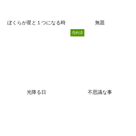
ぼくらが星と１つになる時
無題
売約済
光降る日
不思議な事