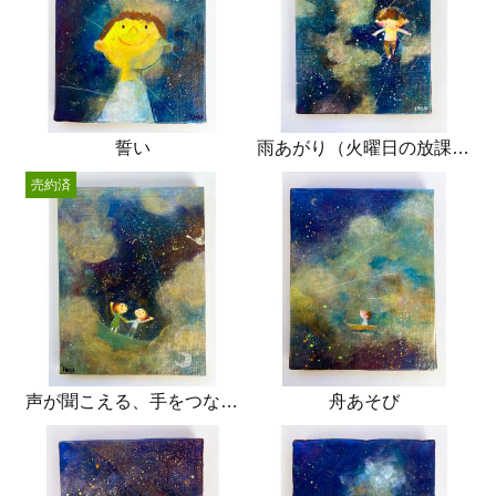
誓い
雨あがり（火曜日の放課後）
売約済
声が聞こえる、手をつなぐ、
舟あそび