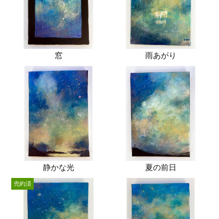
窓
雨あがり
静かな光
夏の前日
売約済