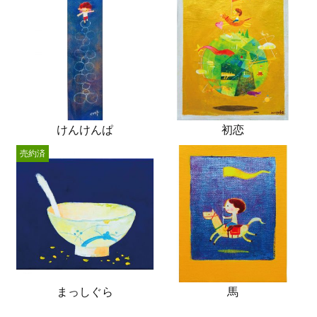
けんけんぱ
初恋
売約済
まっしぐら
馬