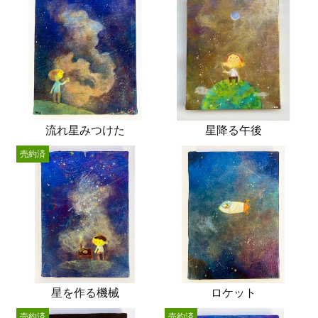
流れ星みつけた
星降る午後
売約済
星を作る機械
ロケット
売約済
売約済