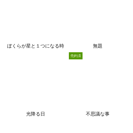
ぼくらが星と１つになる時
無題
売約済
光降る日
不思議な事