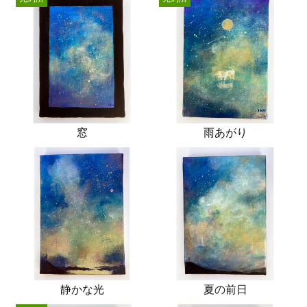
窓
雨あがり
静かな光
夏の前日