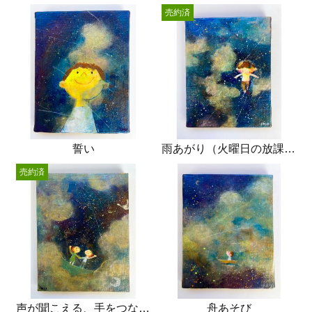
売約済
誓い
雨あがり（火曜日の放課後）
売約済
声が聞こえる、手をつなぐ、
舟あそび