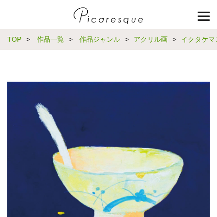
TOP
>
作品一覧
>
作品ジャンル
>
アクリル画
>
イクタケマ