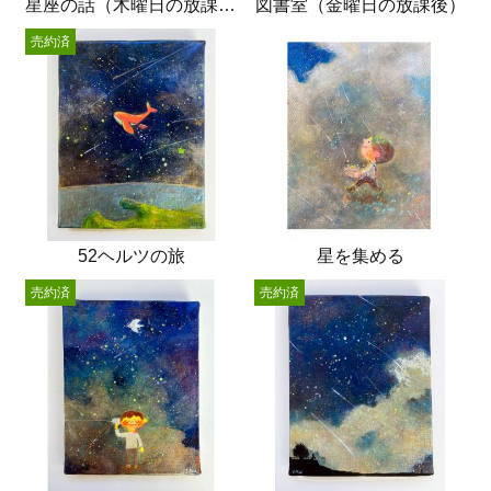
星座の話（木曜日の放課後）
図書室（金曜日の放課後）
売約済
52ヘルツの旅
星を集める
売約済
売約済