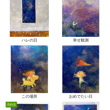
ハレの日
幸せ観測
この場所
おめでたい日
売約済