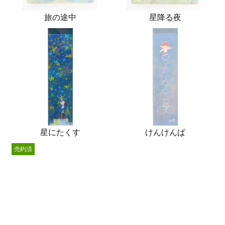
旅の途中
星降る夜
星にたくす
けんけんぱ
売約済