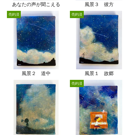
あなたの声が聞こえる
風景３ 彼方
売約済
売約済
風景２ 道中
風景１ 故郷
売約済