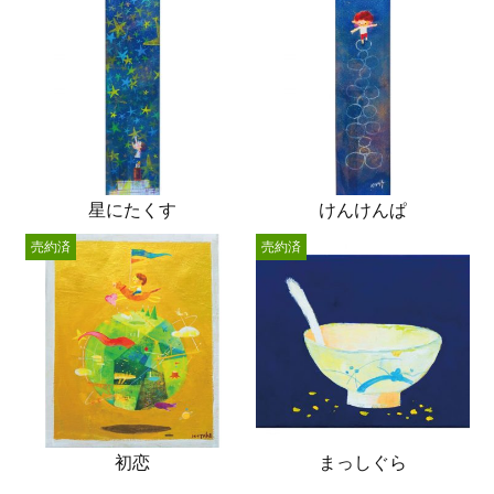
星にたくす
けんけんぱ
売約済
売約済
初恋
まっしぐら