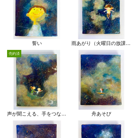
誓い
雨あがり（火曜日の放課後）
売約済
声が聞こえる、手をつなぐ、
舟あそび