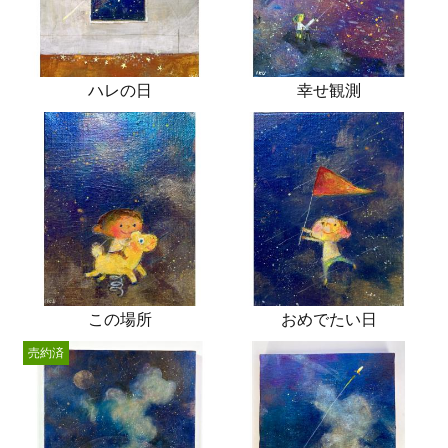
ハレの日
幸せ観測
この場所
おめでたい日
売約済