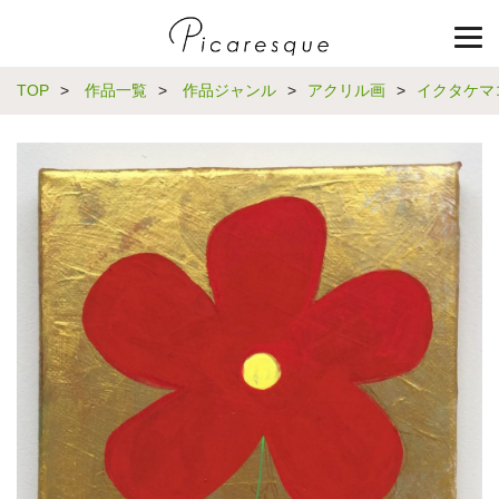
TOP
>
作品一覧
>
作品ジャンル
>
アクリル画
>
イクタケマ