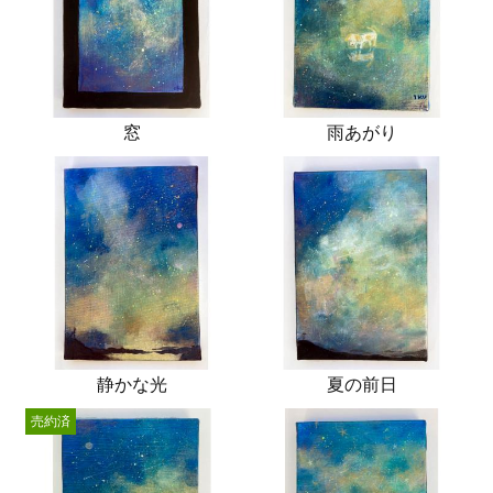
窓
雨あがり
静かな光
夏の前日
売約済