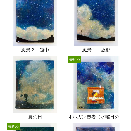
風景２ 道中
風景１ 故郷
売約済
夏の日
オルガン奏者（水曜日の放課後）
売約済