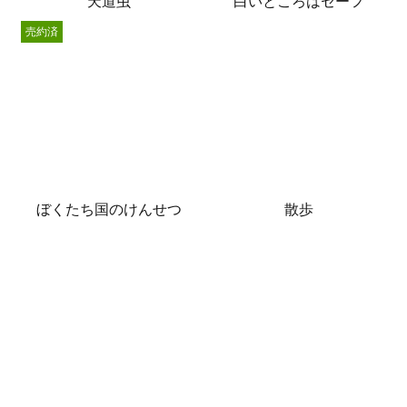
天道虫
白いところはセーフ
売約済
ぼくたち国のけんせつ
散歩