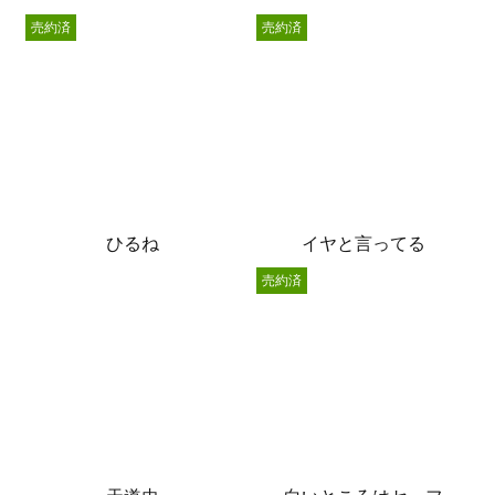
売約済
売約済
ひるね
イヤと言ってる
売約済