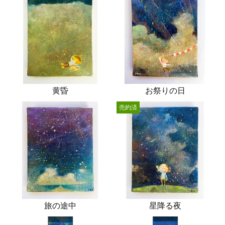
黄昏
お祭りの日
売約済
旅の途中
星降る夜