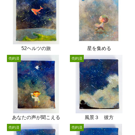
52ヘルツの旅
星を集める
売約済
売約済
あなたの声が聞こえる
風景３ 彼方
売約済
売約済