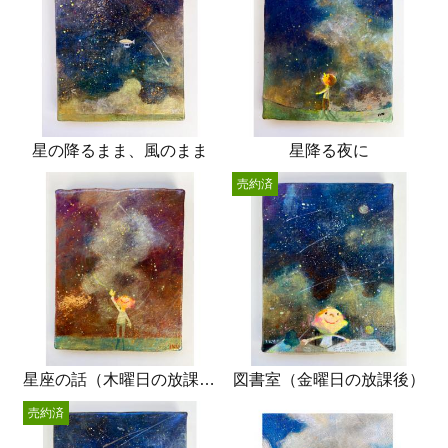
星の降るまま、風のまま
星降る夜に
売約済
星座の話（木曜日の放課後）
図書室（金曜日の放課後）
売約済