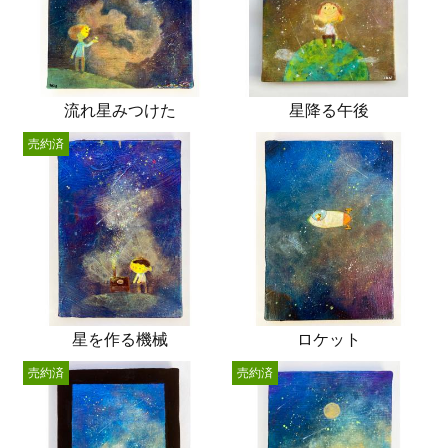
流れ星みつけた
星降る午後
売約済
星を作る機械
ロケット
売約済
売約済