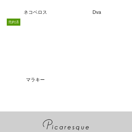
ネコベロス
Dva
売約済
マラキー