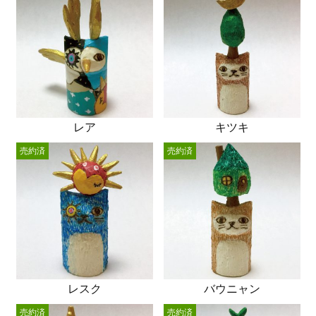
レア
キツキ
売約済
売約済
レスク
バウニャン
売約済
売約済