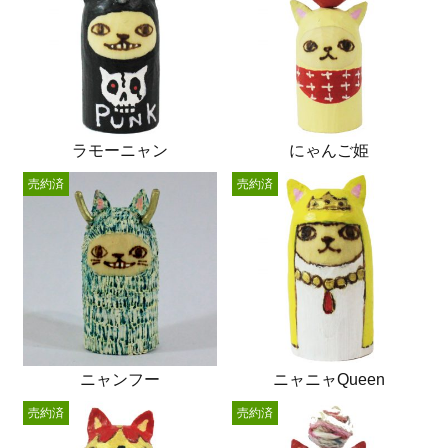
ラモーニャン
にゃんご姫
売約済
売約済
ニャンフー
ニャニャQueen
売約済
売約済