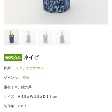
ネイビ
売約済み
作家:
スタジオナナホシ
ジャンル:
立体
素材｜木、絵の具
サイズ｜H 4.9 x W 1.8 x D 1.8 cm
制作年｜2019