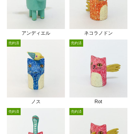
アンディエル
ネコラノドン
売約済
売約済
ノス
Rot
売約済
売約済