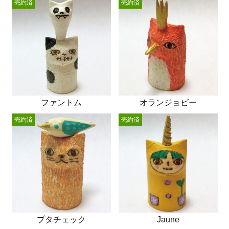
売約済
売約済
ファントム
オランジョビー
売約済
売約済
プタチェック
Jaune