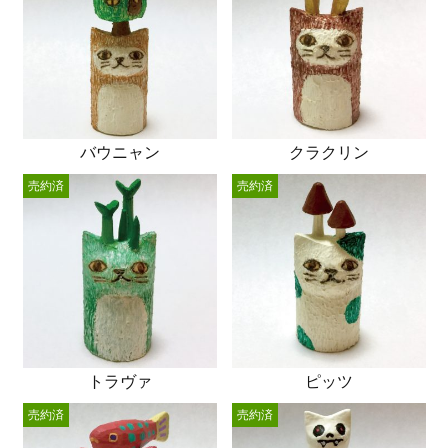
バウニャン
クラクリン
売約済
売約済
トラヴァ
ピッツ
売約済
売約済