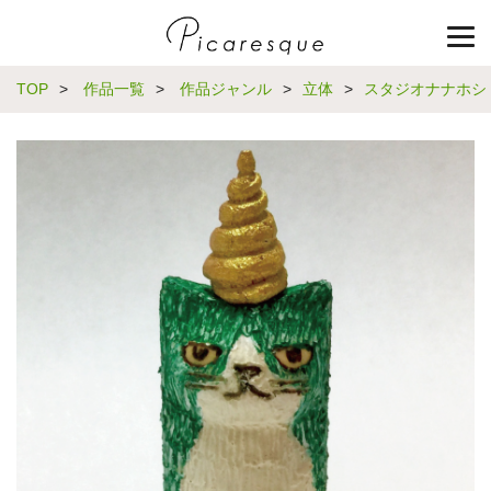
TOP
>
作品一覧
>
作品ジャンル
>
立体
>
スタジオナナホシ