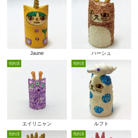
Jaune
ハーシュ
売約済
売約済
エイリニャン
ルフト
売約済
売約済