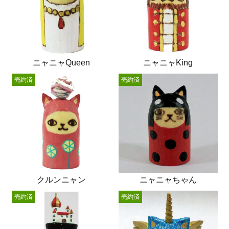
ニャニャQueen
ニャニャKing
売約済
売約済
クルンニャン
ニャニャちゃん
売約済
売約済