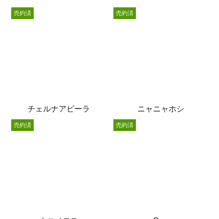
売約済
売約済
チェルナアビーラ
ニャニャホシ
売約済
売約済