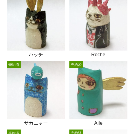
ハッチ
Roche
売約済
売約済
サカニャー
Aile
売約済
売約済