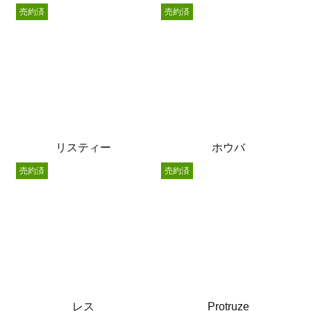
売約済
売約済
リスティー
ホウバ
売約済
売約済
レス
Protruze