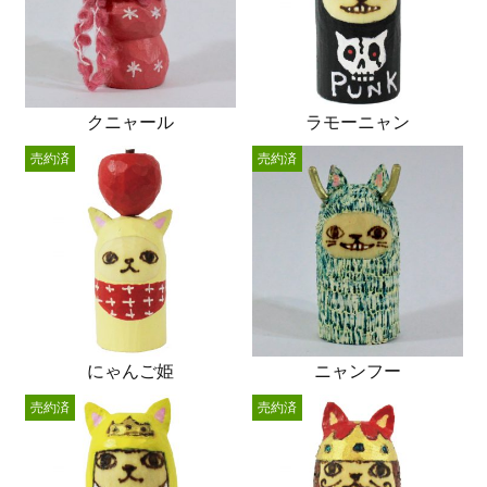
クニャール
ラモーニャン
売約済
売約済
にゃんご姫
ニャンフー
売約済
売約済