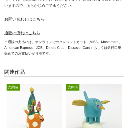
いますので、あらかじめご了承ください。
お問い合わせはこちら
通販の流れはこちら
＊通販の支払いは、オンラインでのクレジットカード（VISA、Mastercard、
American Express、JCB、Diners Club、Discover Card）もしくは銀行口座
振込でのお支払いが可能です。
関連作品
売約済
売約済