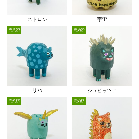
ストロン
宇宙
売約済
売約済
リバ
シュピッツア
売約済
売約済