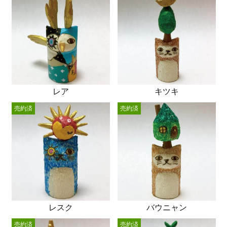
レア
キツキ
売約済
売約済
レスク
バウニャン
売約済
売約済