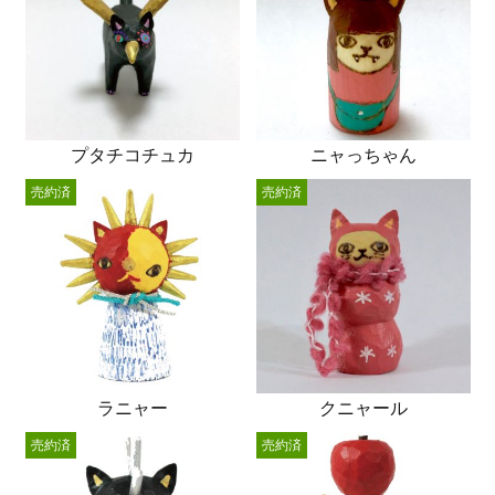
プタチコチュカ
ニャっちゃん
売約済
売約済
ラニャー
クニャール
売約済
売約済