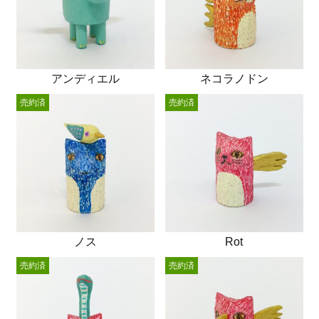
アンディエル
ネコラノドン
売約済
売約済
ノス
Rot
売約済
売約済