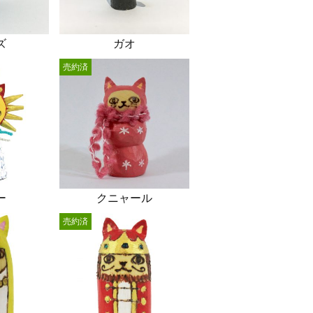
ズ
ガオ
売約済
ー
クニャール
売約済