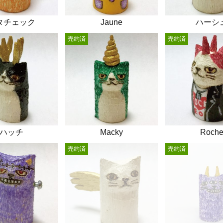
タチェック
Jaune
ハーシ
売約済
売約済
ハッチ
Macky
Roch
売約済
売約済