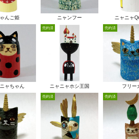
ゃんご姫
ニャンフー
ニャニャQu
売約済
売約済
ニャちゃん
ニャニャホシ王国
フリー
売約済
売約済