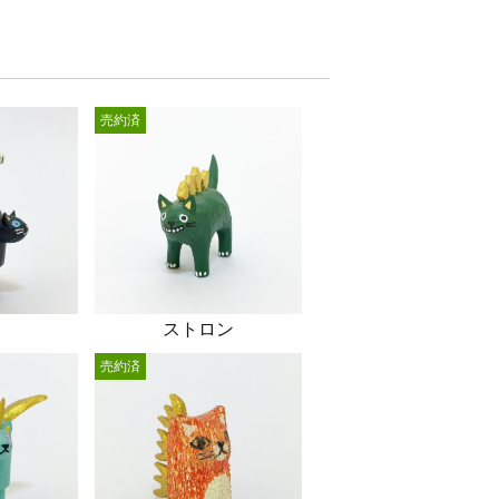
売約済
ストロン
売約済