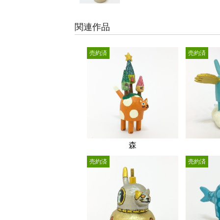
関連作品
売約済
売約済
森
売約済
売約済