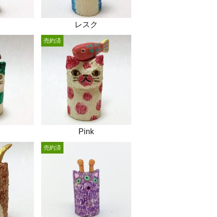
キ
レスク
売約済
ツ
Pink
売約済