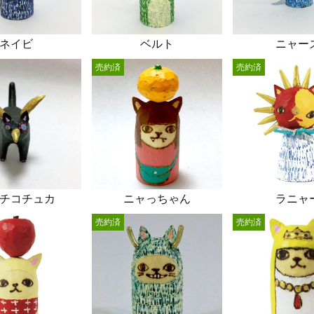
ネイビ
ベルト
ニャー
売約済
売約済
チコチュカ
ニャっちゃん
ラニャ
売約済
売約済