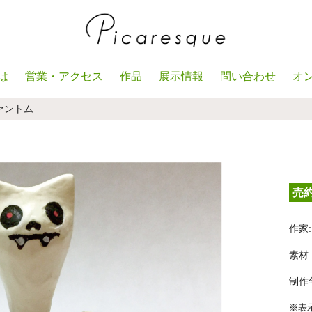
は
営業・アクセス
作品
展示情報
問い合わせ
オ
ァントム
売
作家:
素材
制作
※表