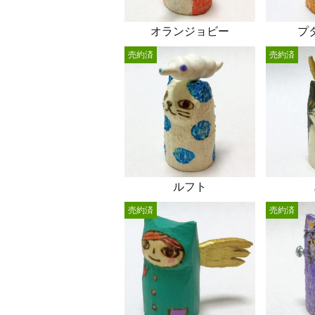
オランジョビー
プ
売約済
売約済
ルフト
売約済
売約済