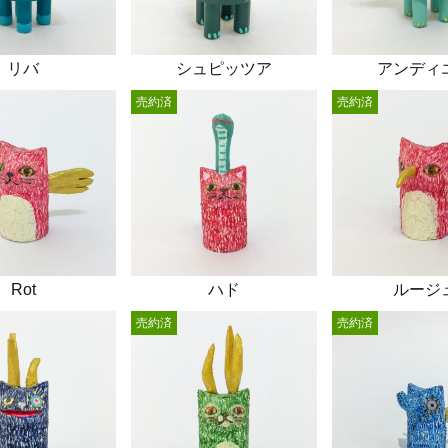
リバ
シュピッツア
アンディ
売約済
売約済
Rot
ハド
ルージ
売約済
売約済