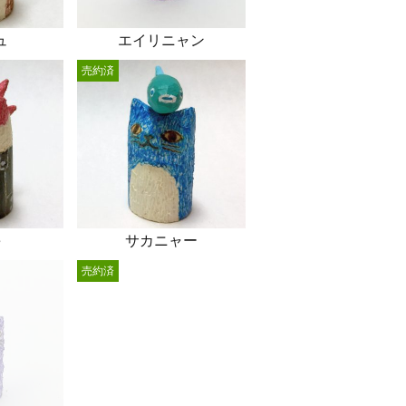
ュ
エイリニャン
売約済
e
サカニャー
売約済