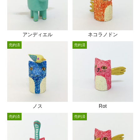
アンディエル
ネコラノドン
売約済
売約済
ノス
Rot
売約済
売約済