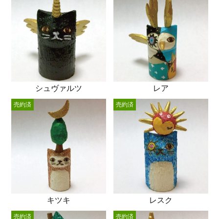
シュヴァルツ
レア
売約済
売約済
キツキ
レスク
売約済
売約済