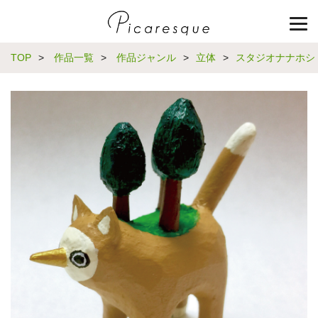
TOP
>
作品一覧
>
作品ジャンル
>
立体
>
スタジオナナホシ