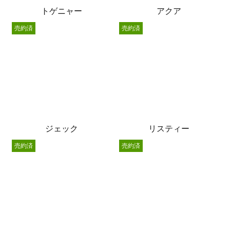
トゲニャー
アクア
売約済
売約済
ジェック
リスティー
売約済
売約済