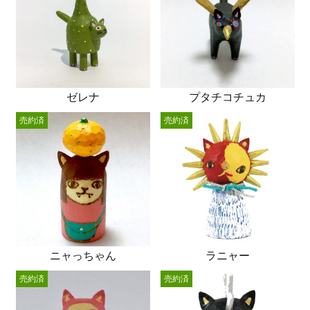
ゼレナ
プタチコチュカ
売約済
売約済
ニャっちゃん
ラニャー
売約済
売約済