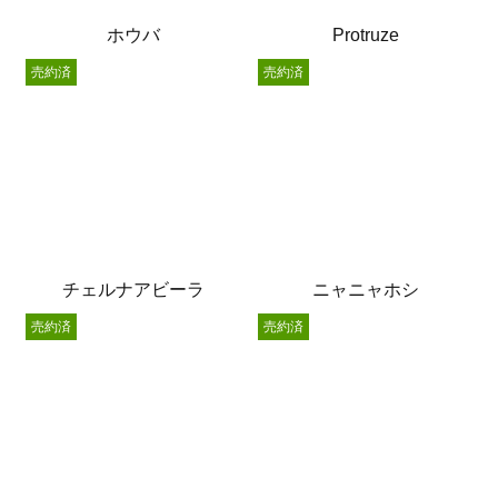
ホウバ
Protruze
売約済
売約済
チェルナアビーラ
ニャニャホシ
売約済
売約済