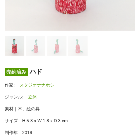
ハド
売約済み
作家:
スタジオナナホシ
ジャンル:
立体
素材｜木、絵の具
サイズ｜H 5.3 x W 1.8 x D 3 cm
制作年｜2019