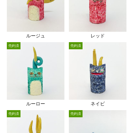
ルージュ
レッド
売約済
売約済
ルーロー
ネイビ
売約済
売約済