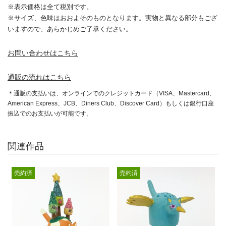
※表示価格は全て税別です。
※サイズ、色味はおおよそのものとなります。実物と異なる部分もござ
いますので、あらかじめご了承ください。
お問い合わせはこちら
通販の流れはこちら
＊通販の支払いは、オンラインでのクレジットカード（VISA、Mastercard、
American Express、JCB、Diners Club、Discover Card）もしくは銀行口座
振込でのお支払いが可能です。
関連作品
売約済
売約済