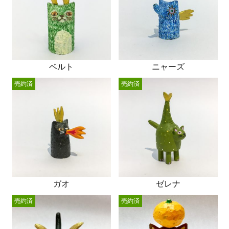
ベルト
ニャーズ
売約済
売約済
ガオ
ゼレナ
売約済
売約済