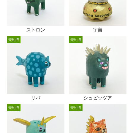
ストロン
宇宙
売約済
売約済
リバ
シュピッツア
売約済
売約済