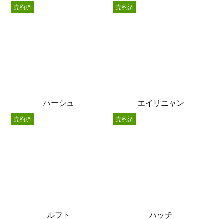
売約済
売約済
ハーシュ
エイリニャン
売約済
売約済
ルフト
ハッチ