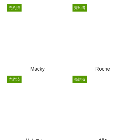
売約済
売約済
Macky
Roche
売約済
売約済