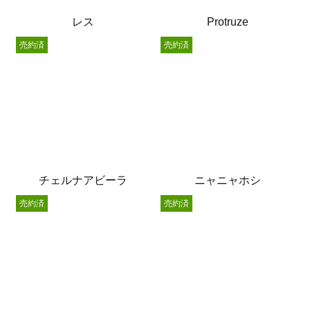
レス
Protruze
売約済
売約済
チェルナアビーラ
ニャニャホシ
売約済
売約済