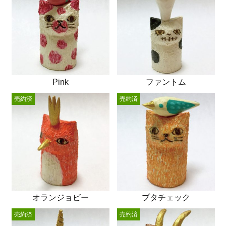
Pink
ファントム
売約済
売約済
オランジョビー
プタチェック
売約済
売約済