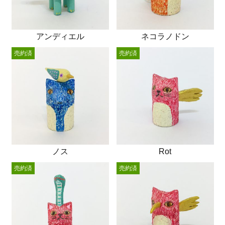
アンディエル
ネコラノドン
売約済
売約済
ノス
Rot
売約済
売約済