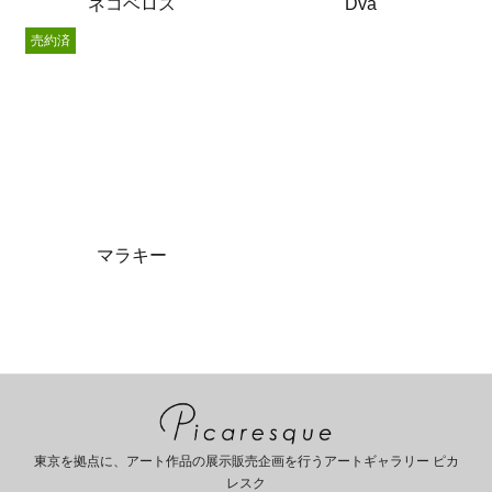
ネコベロス
Dva
売約済
マラキー
東京を拠点に、アート作品の展示販売企画を行うアートギャラリー ピカ
レスク