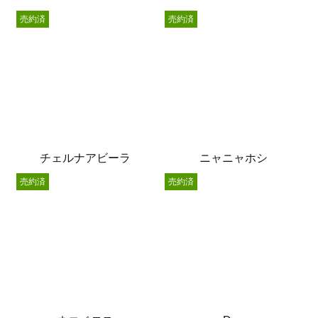
売約済
売約済
チェルナアビーラ
ニャニャホシ
売約済
売約済