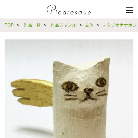
TOP
>
作品一覧
>
作品ジャンル
>
立体
>
スタジオナナホシ