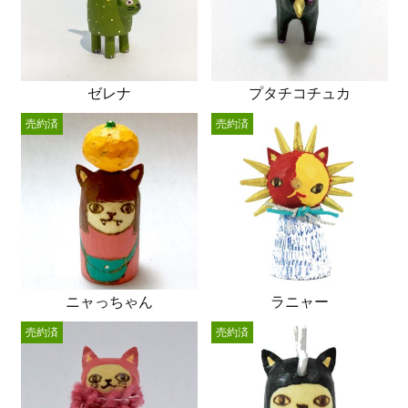
ゼレナ
プタチコチュカ
売約済
売約済
ニャっちゃん
ラニャー
売約済
売約済