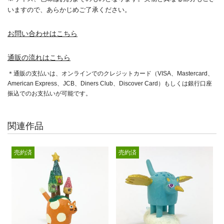
いますので、あらかじめご了承ください。
お問い合わせはこちら
通販の流れはこちら
＊通販の支払いは、オンラインでのクレジットカード（VISA、Mastercard、
American Express、JCB、Diners Club、Discover Card）もしくは銀行口座
振込でのお支払いが可能です。
関連作品
売約済
売約済