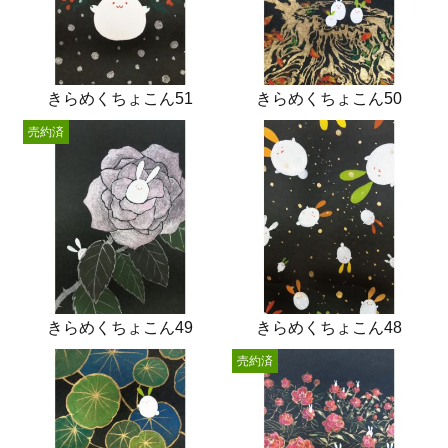
きらめくちょこん51
きらめくちょこん50
売約済
きらめくちょこん49
きらめくちょこん48
売約済