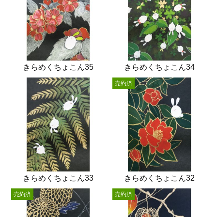
きらめくちょこん35
きらめくちょこん34
売約済
きらめくちょこん33
きらめくちょこん32
売約済
売約済