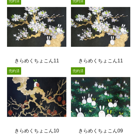
売約済
売約済
きらめくちょこん11
きらめくちょこん11
売約済
売約済
きらめくちょこん10
きらめくちょこん09