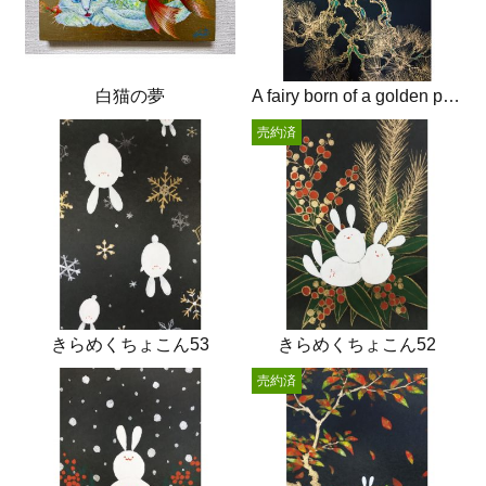
白猫の夢
A fairy born of a golden pine
売約済
きらめくちょこん53
きらめくちょこん52
売約済