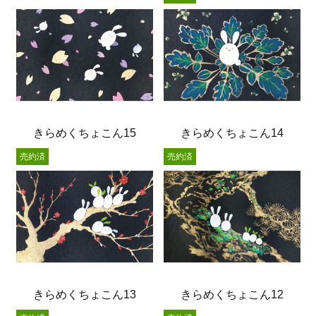
きらめくちょこん15
きらめくちょこん14
売約済
売約済
きらめくちょこん13
きらめくちょこん12