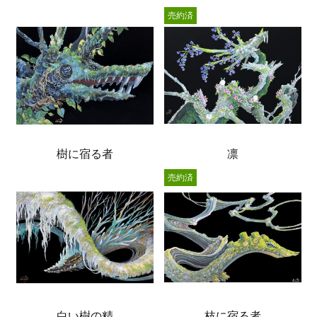
売約済
樹に宿る者
凛
売約済
白い樹の精
枝に宿る者