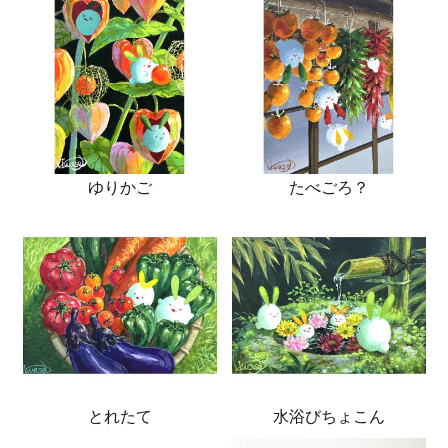
ゆりかご
たべごろ？
とれたて
水浴びちょこん