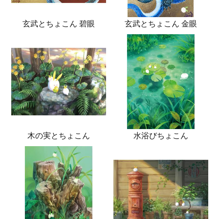
玄武とちょこん 碧眼
玄武とちょこん 金眼
木の実とちょこん
水浴びちょこん