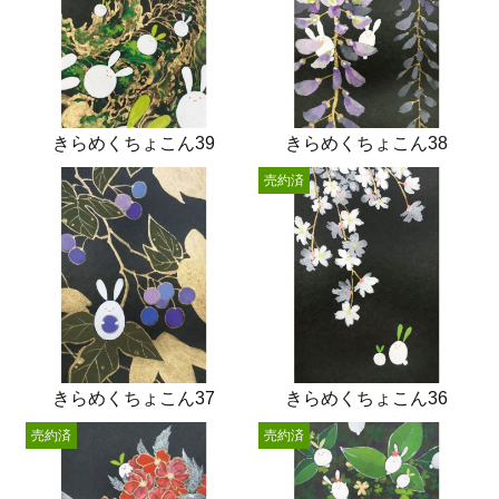
きらめくちょこん39
きらめくちょこん38
売約済
きらめくちょこん37
きらめくちょこん36
売約済
売約済