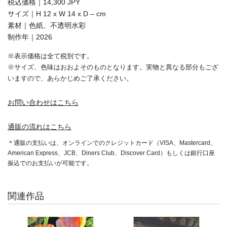
税込価格｜14,300 JPY
サイズ｜H 12 x W 14 x D – cm
素材｜色紙、不透明水彩
制作年｜2026
※表示価格は全て税別です。
※サイズ、色味はおおよそのものとなります。実物と異なる部分もござ
いますので、あらかじめご了承ください。
お問い合わせはこちら
通販の流れはこちら
＊通販の支払いは、オンラインでのクレジットカード（VISA、Mastercard、
American Express、JCB、Diners Club、Discover Card）もしくは銀行口座
振込でのお支払いが可能です。
関連作品