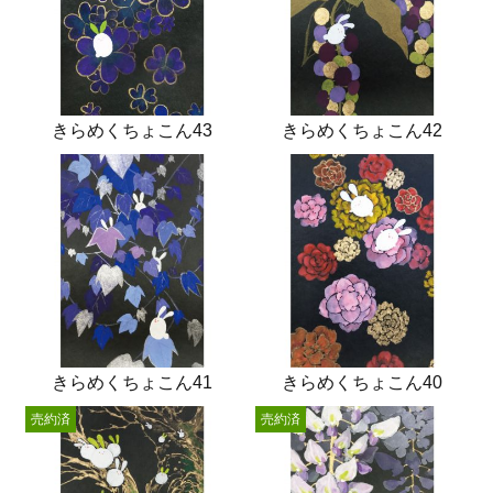
きらめくちょこん43
きらめくちょこん42
きらめくちょこん41
きらめくちょこん40
売約済
売約済