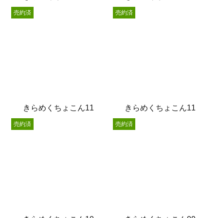
売約済
売約済
きらめくちょこん11
きらめくちょこん11
売約済
売約済