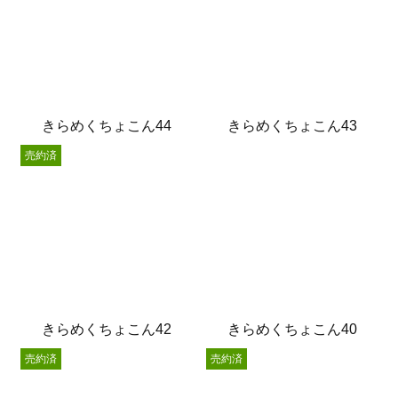
きらめくちょこん44
きらめくちょこん43
売約済
きらめくちょこん42
きらめくちょこん40
売約済
売約済