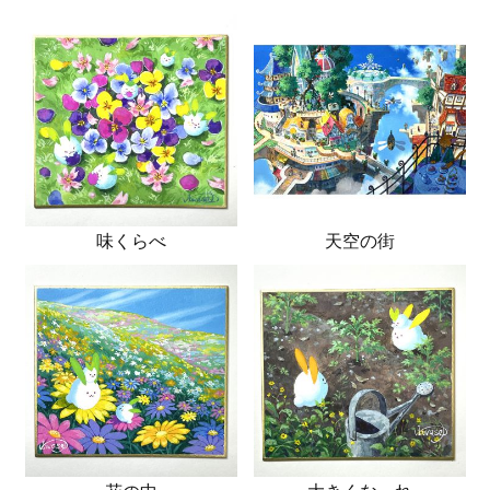
味くらべ
天空の街