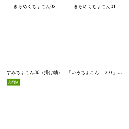
きらめくちょこん02
きらめくちょこん01
すみちょこん36（掛け軸）
「いろちょこん ２０」（額付き）
売約済