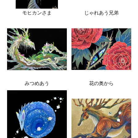
モヒカンさま
じゃれあう兄弟
みつめあう
花の奥から