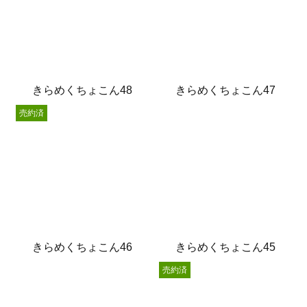
きらめくちょこん48
きらめくちょこん47
売約済
きらめくちょこん46
きらめくちょこん45
売約済