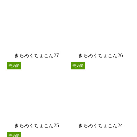
きらめくちょこん27
きらめくちょこん26
売約済
売約済
きらめくちょこん25
きらめくちょこん24
売約済