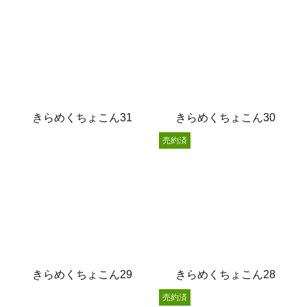
きらめくちょこん31
きらめくちょこん30
売約済
きらめくちょこん29
きらめくちょこん28
売約済