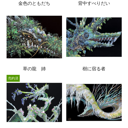
金色のともだち
背中すべりだい
草の龍 姉
樹に宿る者
売約済