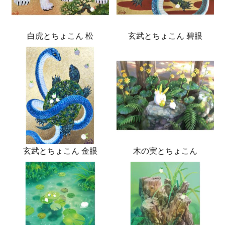
白虎とちょこん 松
玄武とちょこん 碧眼
玄武とちょこん 金眼
木の実とちょこん