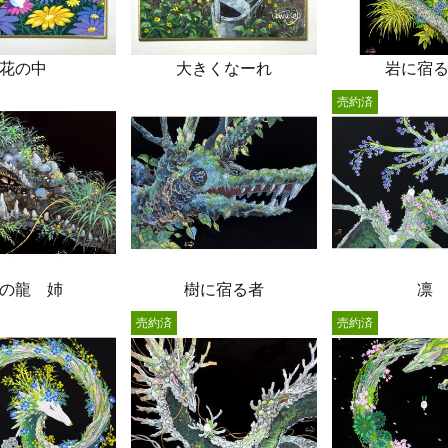
花の中
大きくなーれ
岩に宿
売約済
の龍 姉
樹に宿る者
凛
売約済
売約済