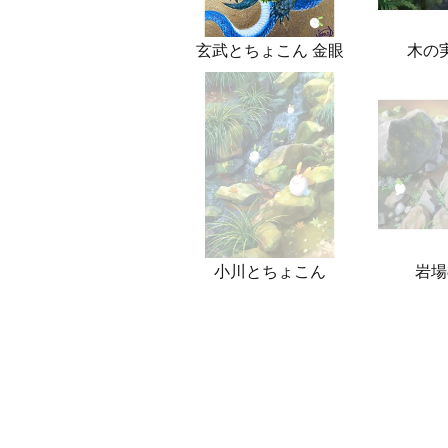
玄武とちょこん 金眼
木の
小川とちょこん
岩場