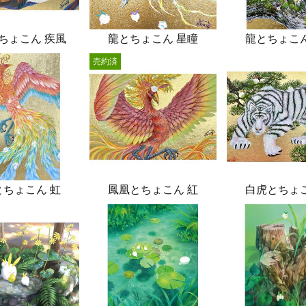
ちょこん 疾風
龍とちょこん 星瞳
龍とちょこん
売約済
とちょこん 虹
鳳凰とちょこん 紅
白虎とちょこ