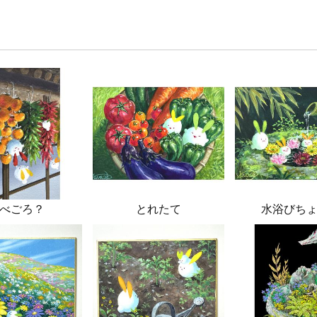
べごろ？
とれたて
水浴びち