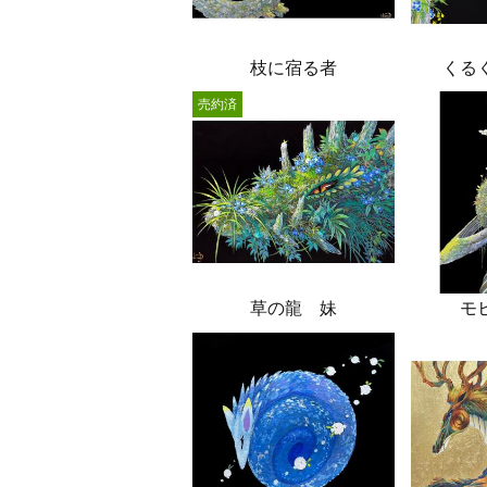
枝に宿る者
くる
売約済
草の龍 妹
モ