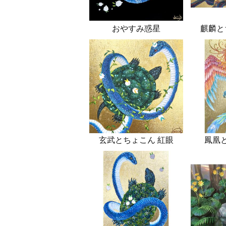
おやすみ惑星
麒麟と
玄武とちょこん 紅眼
鳳凰