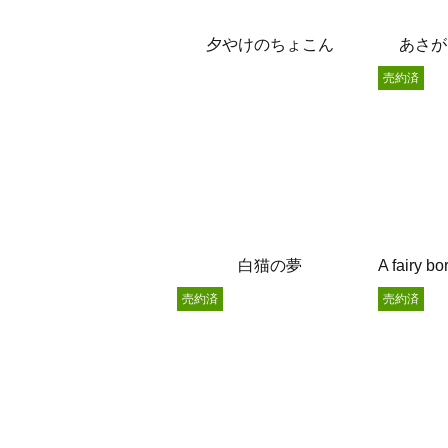
夕やけのちょこん
あさが
売約済
白猫の夢
売約済
売約済