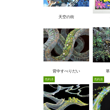
天空の街
背中すべりだい
草
売約済
売約済