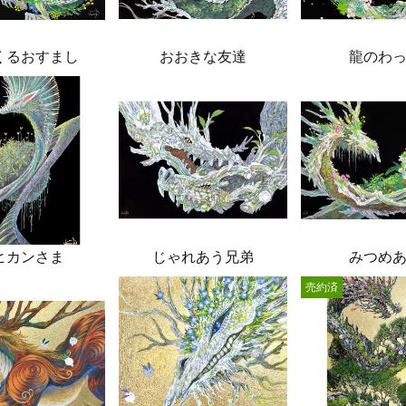
くるおすまし
おおきな友達
龍のわ
ヒカンさま
じゃれあう兄弟
みつめ
売約済