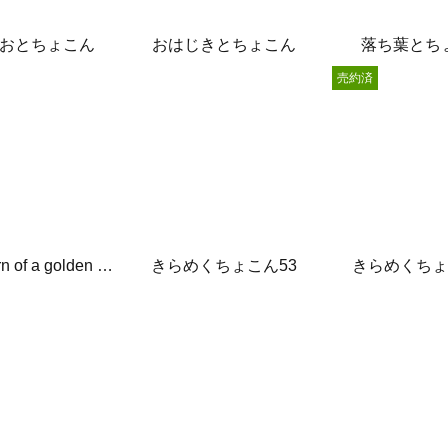
おとちょこん
おはじきとちょこん
落ち葉とち
売約済
A fairy born of a golden pine
きらめくちょこん53
きらめくちょ