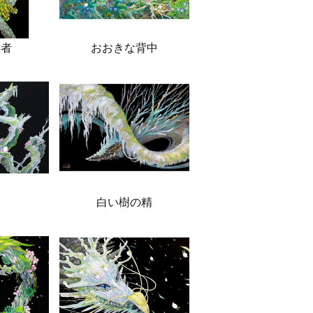
る者
おおきな背中
白い樹の精