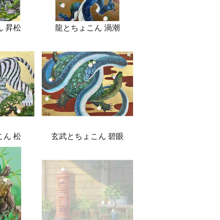
 昇松
龍とちょこん 渦潮
ん 松
玄武とちょこん 碧眼