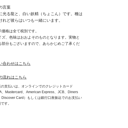
の言葉
に光る龍と、白い妖精（ちょこん）です。種は
けれど彼らはいつも一緒にいます。
示価格は全て税別です。
イズ、色味はおおよそのものとなります。実物と
る部分もございますので、あらかじめご了承くだ
。
い合わせはこちら
の流れはこちら
販の支払いは、オンラインでのクレジットカード
A、Mastercard、American Express、JCB、Diners
b、Discover Card）もしくは銀行口座振込でのお支払い
能です。