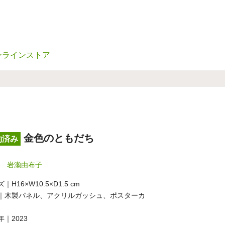
ンラインストア
金色のともだち
約済み
岩瀬由布子
｜H16×W10.5×D1.5 cm
｜木製パネル、アクリルガッシュ、ポスターカ
年｜2023