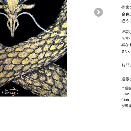
作家
金色
違う
※表
※サ
異な
さい
お問
通販
＊通
（VIS
Clu
が可