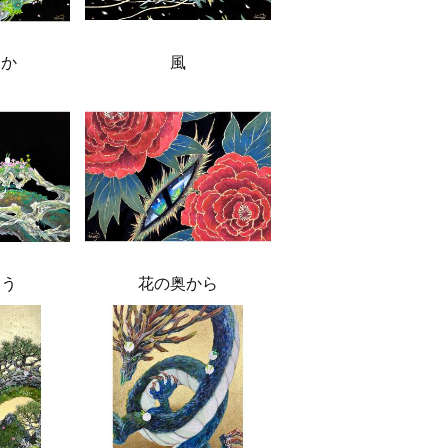
っか
風
あう
花の奥から