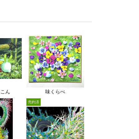
ょこん
味くらべ
売約済