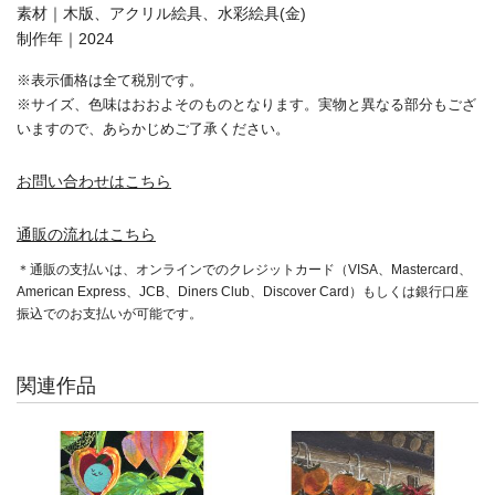
素材｜木版、アクリル絵具、水彩絵具(金)
制作年｜2024
※表示価格は全て税別です。
※サイズ、色味はおおよそのものとなります。実物と異なる部分もござ
いますので、あらかじめご了承ください。
お問い合わせはこちら
通販の流れはこちら
＊通販の支払いは、オンラインでのクレジットカード（VISA、Mastercard、
American Express、JCB、Diners Club、Discover Card）もしくは銀行口座
振込でのお支払いが可能です。
関連作品