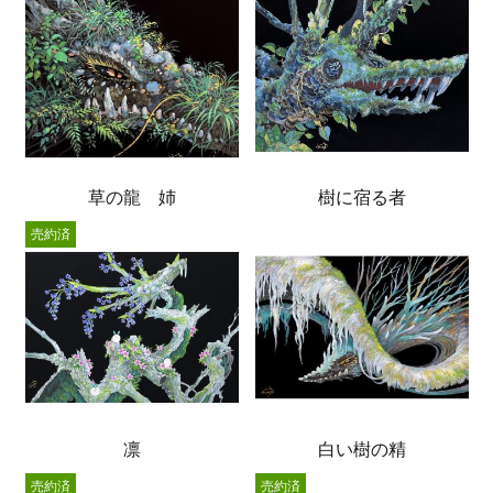
草の龍 姉
樹に宿る者
売約済
凛
白い樹の精
売約済
売約済