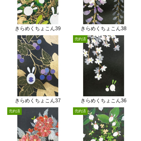
きらめくちょこん39
きらめくちょこん38
売約済
きらめくちょこん37
きらめくちょこん36
売約済
売約済