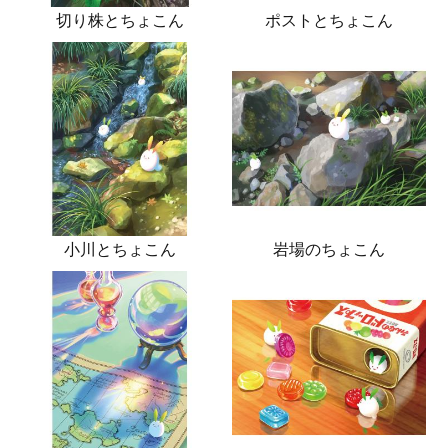
切り株とちょこん
ポストとちょこん
小川とちょこん
岩場のちょこん