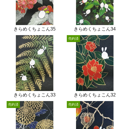
きらめくちょこん35
きらめくちょこん34
売約済
きらめくちょこん33
きらめくちょこん32
売約済
売約済