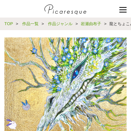
TOP
>
作品一覧
>
作品ジャンル
>
岩瀬由布子
>
龍とちょこ