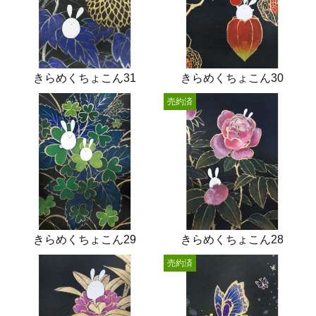
きらめくちょこん31
きらめくちょこん30
売約済
きらめくちょこん29
きらめくちょこん28
売約済