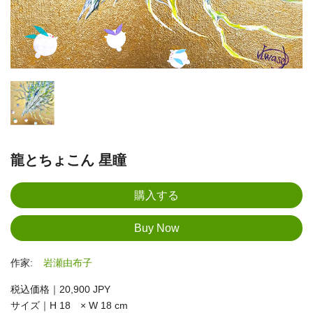
龍とちょこん 星瞳
作家:
岩瀬由布子
税込価格｜20,900 JPY
サイズ｜H 18 × W 18 cm