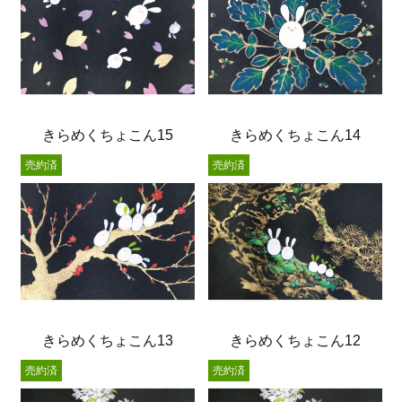
きらめくちょこん15
きらめくちょこん14
売約済
売約済
きらめくちょこん13
きらめくちょこん12
売約済
売約済