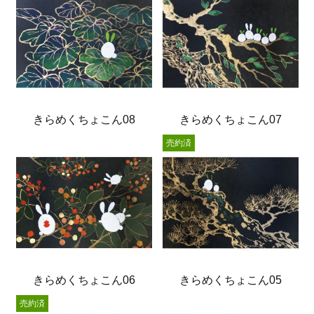
きらめくちょこん08
きらめくちょこん07
売約済
きらめくちょこん06
きらめくちょこん05
売約済