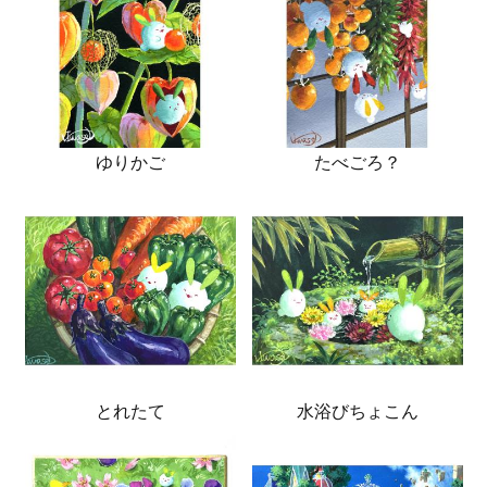
ゆりかご
たべごろ？
とれたて
水浴びちょこん