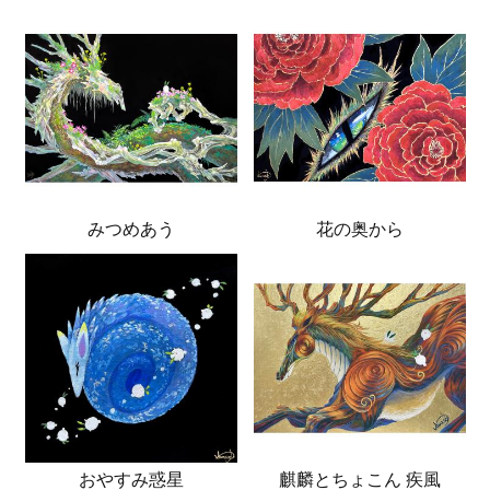
みつめあう
花の奥から
おやすみ惑星
麒麟とちょこん 疾風