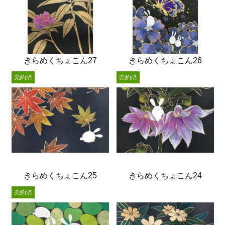
きらめくちょこん27
きらめくちょこん26
売約済
売約済
きらめくちょこん25
きらめくちょこん24
売約済