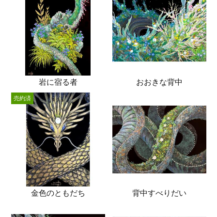
岩に宿る者
おおきな背中
売約済
金色のともだち
背中すべりだい