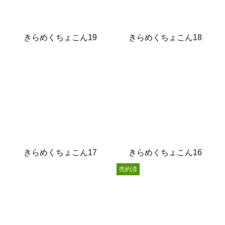
きらめくちょこん19
きらめくちょこん18
きらめくちょこん17
きらめくちょこん16
売約済