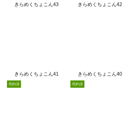
きらめくちょこん43
きらめくちょこん42
きらめくちょこん41
きらめくちょこん40
売約済
売約済