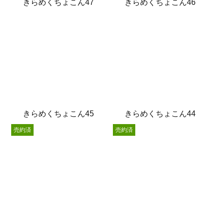
きらめくちょこん47
きらめくちょこん46
きらめくちょこん45
きらめくちょこん44
売約済
売約済