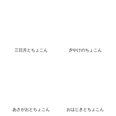
三日月とちょこん
夕やけのちょこん
あさがおとちょこん
おはじきとちょこん