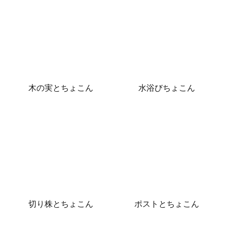
木の実とちょこん
水浴びちょこん
切り株とちょこん
ポストとちょこん