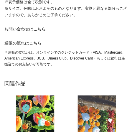
※表示価格は全て税別です。
※サイズ、色味はおおよそのものとなります。実物と異なる部分もござ
いますので、あらかじめご了承ください。
お問い合わせはこちら
通販の流れはこちら
＊通販の支払いは、オンラインでのクレジットカード（VISA、Mastercard、
American Express、JCB、Diners Club、Discover Card）もしくは銀行口座
振込でのお支払いが可能です。
関連作品