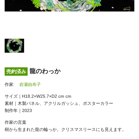
龍のわっか
売約済み
作家:
岩瀬由布子
サイズ｜H18.2×W25.7×D2 cm cm
素材｜木製パネル、アクリルガッシュ、ポスターカラー
制作年｜2023
作家の言葉
樹から生まれた龍の輪っか。クリスマスリースにも見えます。