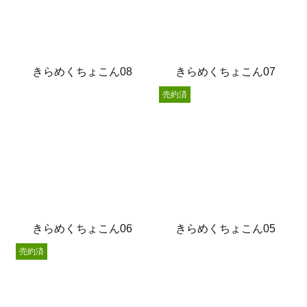
きらめくちょこん08
きらめくちょこん07
売約済
きらめくちょこん06
きらめくちょこん05
売約済