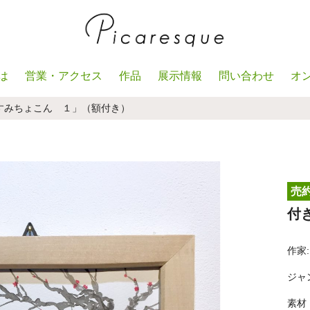
は
営業・アクセス
作品
展示情報
問い合わせ
オ
すみちょこん １」（額付き）
売
付
作家:
ジャ
素材