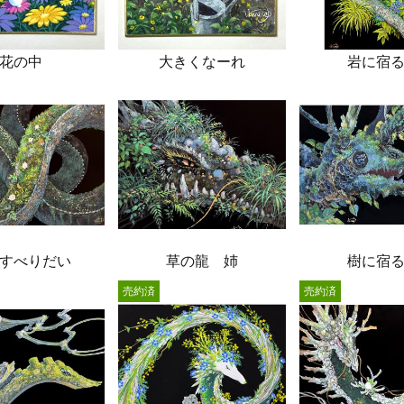
花の中
大きくなーれ
岩に宿
すべりだい
草の龍 姉
樹に宿
売約済
売約済