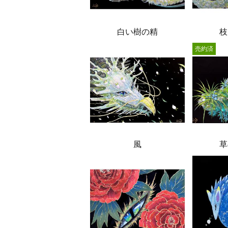
白い樹の精
枝
売約済
風
草