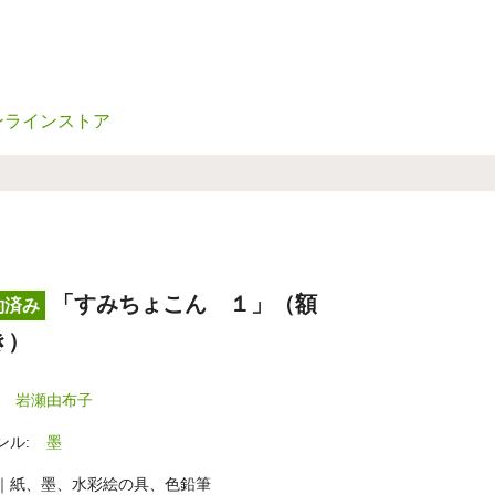
ンラインストア
「すみちょこん １」（額
約済み
き）
岩瀬由布子
ンル:
墨
｜紙、墨、水彩絵の具、色鉛筆