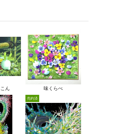
ょこん
味くらべ
売約済