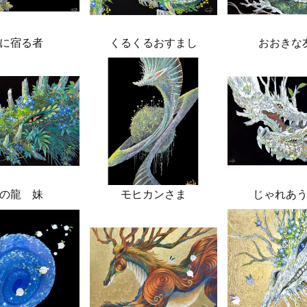
に宿る者
くるくるおすまし
おおきな
の龍 妹
モヒカンさま
じゃれあ