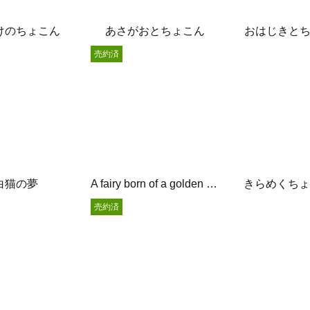
けのちょこん
あさがおとちょこん
おはじきと
売約済
白猫の夢
A fairy born of a golden pine
きらめくちょ
売約済