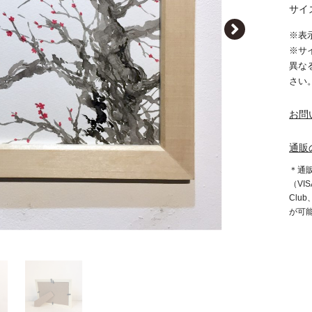
サイズ
※表
※サ
異な
さい
お問
通販
＊通
（VIS
Clu
が可