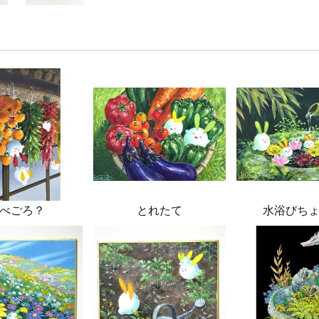
べごろ？
とれたて
水浴びち