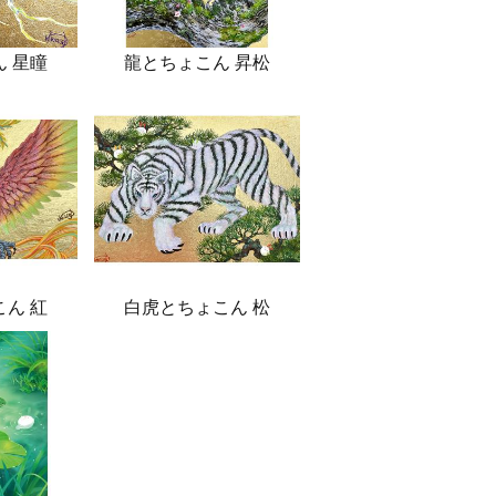
 星瞳
龍とちょこん 昇松
ん 紅
白虎とちょこん 松