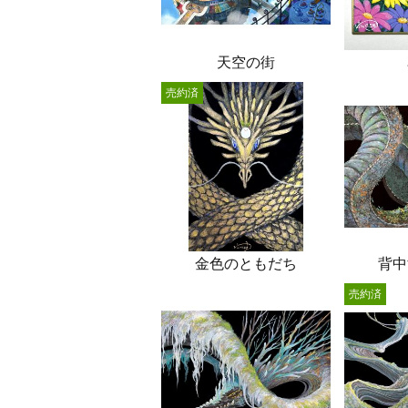
天空の街
売約済
金色のともだち
背中
売約済