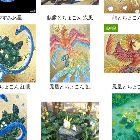
やすみ惑星
麒麟とちょこん 疾風
龍とちょこん
売約済
ちょこん 紅眼
鳳凰とちょこん 虹
鳳凰とちょこ