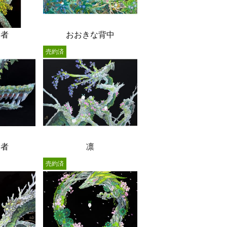
る者
おおきな背中
売約済
る者
凛
売約済