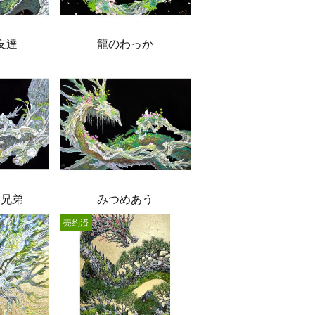
友達
龍のわっか
う兄弟
みつめあう
売約済