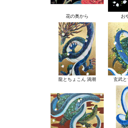
花の奥から
お
龍とちょこん 渦潮
玄武と