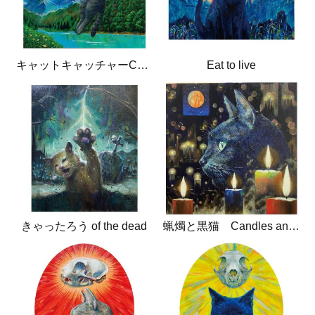
キャットキャッチャーCatcatcher
Eat to live
きゃったろう of the dead
蝋燭と黒猫 Candles and black cat