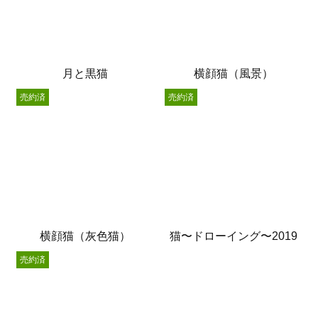
月と黒猫
横顔猫（風景）
売約済
売約済
横顔猫（灰色猫）
猫〜ドローイング〜2019
売約済