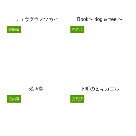
リュウグウノツカイ
Book〜 dog & tree 〜
売約済
売約済
焼き鳥
下町のヒキガエル
売約済
売約済