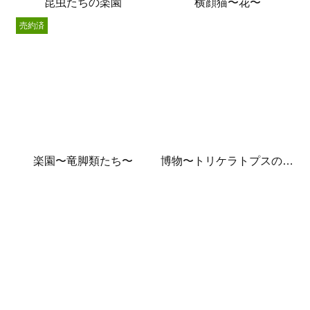
昆虫たちの楽園
横顔猫〜花〜
売約済
楽園〜竜脚類たち〜
博物〜トリケラトプスの骨〜