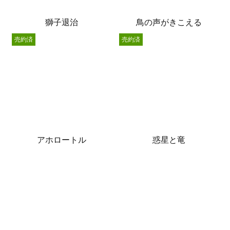
獅子退治
鳥の声がきこえる
売約済
売約済
アホロートル
惑星と竜