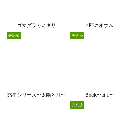
ゴマダラカミキリ
4匹のオウム
売約済
売約済
惑星シリーズ〜太陽と月〜
Book〜bird〜
売約済