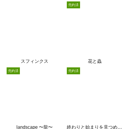
売約済
スフィンクス
花と蟲
売約済
売約済
landscape 〜龍〜
終わりと始まりを見つめる猫