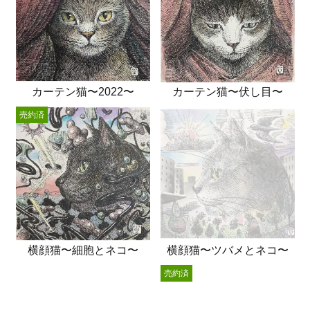
カーテン猫〜2022〜
カーテン猫〜伏し目〜
売約済
横顔猫〜細胞とネコ〜
横顔猫〜ツバメとネコ〜
売約済