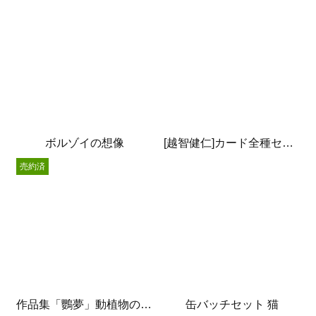
ボルゾイの想像
[越智健仁]カード全種セット
売約済
作品集「鸚夢」動植物の世界
缶バッチセット 猫