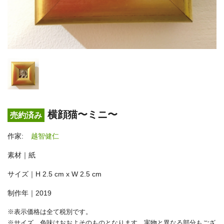
横顔猫〜ミニ〜
売約済み
作家:
越智健仁
素材｜紙
サイズ｜H 2.5 cm x W 2.5 cm
制作年｜2019
※表示価格は全て税別です。
※サイズ、色味はおおよそのものとなります。実物と異なる部分もござ