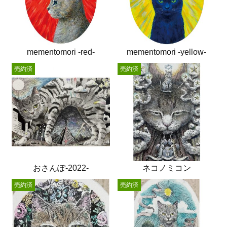
mementomori -red-
mementomori -yellow-
売約済
売約済
おさんぽ-2022-
ネコノミコン
売約済
売約済