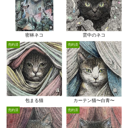
密林ネコ
雲中のネコ
売約済
売約済
包まる猫
カーテン猫〜白青〜
売約済
売約済