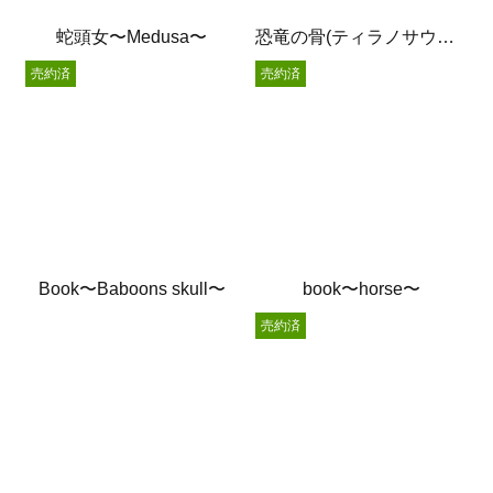
蛇頭女〜Medusa〜
恐竜の骨(ティラノサウルス)
売約済
売約済
Book〜Baboons skull〜
book〜horse〜
売約済