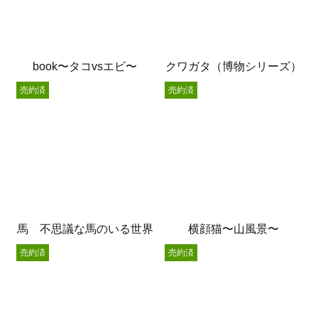
book〜タコvsエビ〜
クワガタ（博物シリーズ）
売約済
売約済
馬 不思議な馬のいる世界
横顔猫〜山風景〜
売約済
売約済