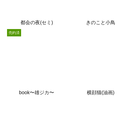
都会の夜(セミ)
きのこと小鳥
売約済
book〜雄ジカ〜
横顔猫(油画)