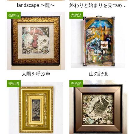
landscape 〜龍〜
終わりと始まりを見つめる猫
売約済
売約済
太陽を呼ぶ声
山の記憶
売約済
売約済