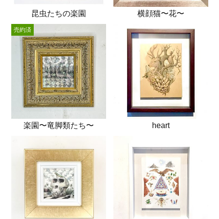
昆虫たちの楽園
横顔猫〜花〜
売約済
楽園〜竜脚類たち〜
heart