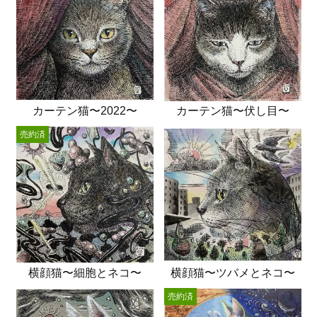
カーテン猫〜2022〜
カーテン猫〜伏し目〜
売約済
横顔猫〜細胞とネコ〜
横顔猫〜ツバメとネコ〜
売約済