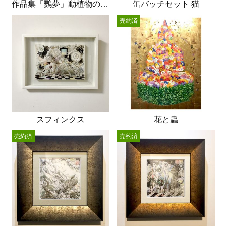
作品集「鸚夢」動植物の世界
缶バッチセット 猫
売約済
スフィンクス
花と蟲
売約済
売約済