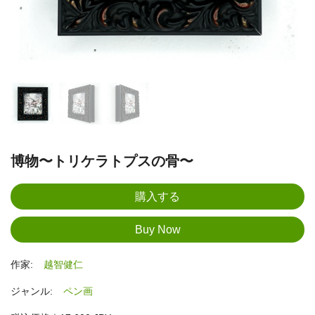
博物〜トリケラトプスの骨〜
作家:
越智健仁
ジャンル:
ペン画