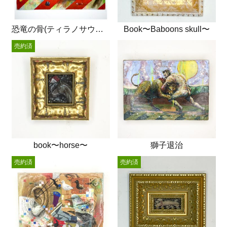
恐竜の骨(ティラノサウルス)
Book〜Baboons skull〜
売約済
book〜horse〜
獅子退治
売約済
売約済