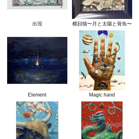
出現
横顔猫〜月と太陽と骨魚〜
Element
Magic hand