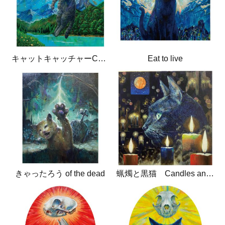
キャットキャッチャーCatcatcher
Eat to live
きゃったろう of the dead
蝋燭と黒猫 Candles and black cat