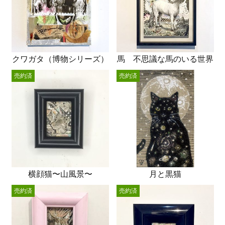
クワガタ（博物シリーズ）
馬 不思議な馬のいる世界
売約済
売約済
横顔猫〜山風景〜
月と黒猫
売約済
売約済