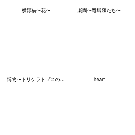
横顔猫〜花〜
楽園〜竜脚類たち〜
博物〜トリケラトプスの骨〜
heart