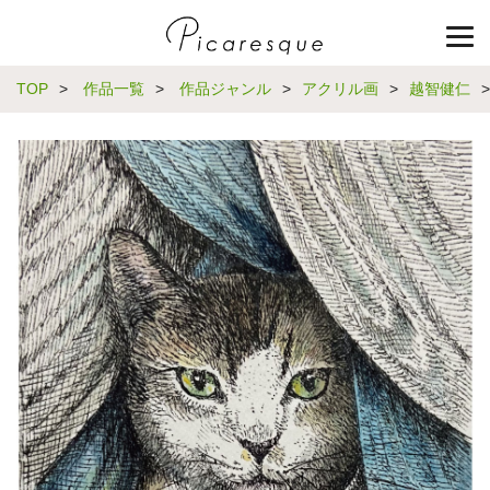
TOP
>
作品一覧
>
作品ジャンル
>
アクリル画
>
越智健仁
>