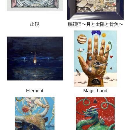
出現
横顔猫〜月と太陽と骨魚〜
Element
Magic hand