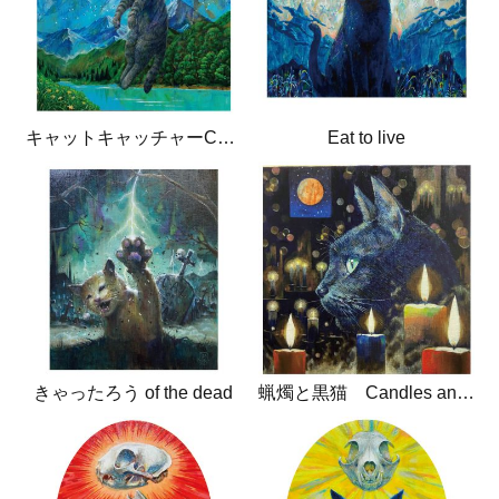
キャットキャッチャーCatcatcher
Eat to live
きゃったろう of the dead
蝋燭と黒猫 Candles and black cat