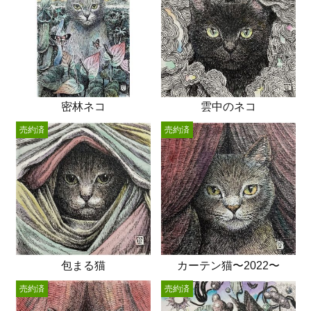
密林ネコ
雲中のネコ
売約済
売約済
包まる猫
カーテン猫〜2022〜
売約済
売約済