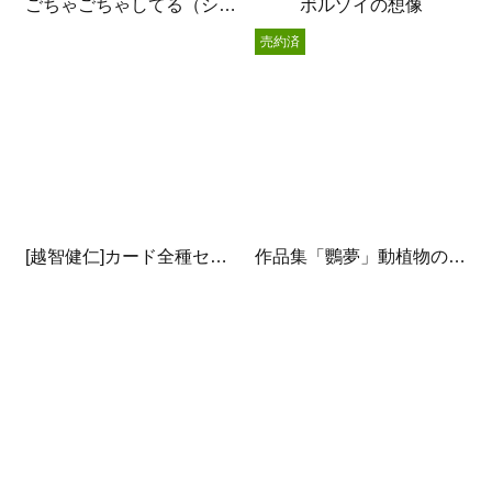
ごちゃごちゃしてる（シルクスクリーン）
ボルゾイの想像
売約済
[越智健仁]カード全種セット
作品集「鸚夢」動植物の世界