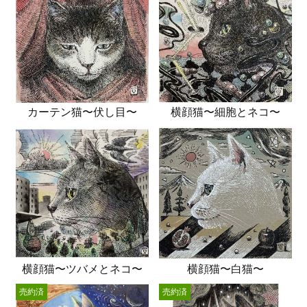
カーテン猫〜伏し目〜
横顔猫〜細胞とネコ〜
横顔猫〜ツバメとネコ〜
横顔猫〜白猫〜
売約済
売約済