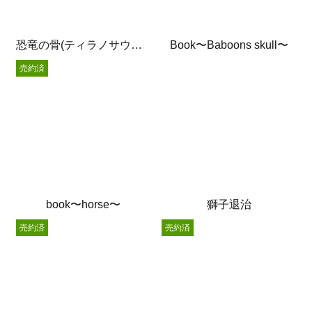
恐竜の骨(ティラノサウルス)
Book〜Baboons skull〜
売約済
book〜horse〜
獅子退治
売約済
売約済