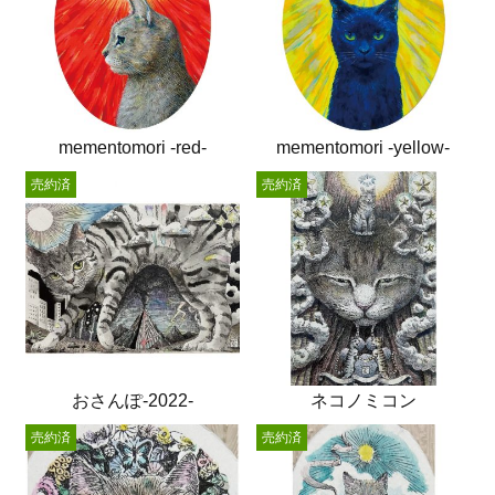
mementomori -red-
mementomori -yellow-
売約済
売約済
おさんぽ-2022-
ネコノミコン
売約済
売約済