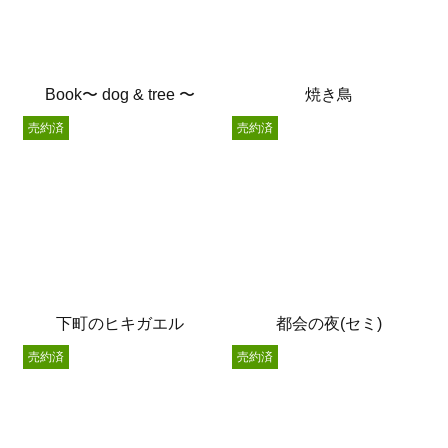
Book〜 dog & tree 〜
焼き鳥
売約済
売約済
下町のヒキガエル
都会の夜(セミ)
売約済
売約済