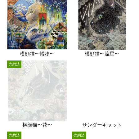
横顔猫〜博物〜
横顔猫〜流星〜
売約済
横顔猫〜花〜
サンダーキャット
売約済
売約済