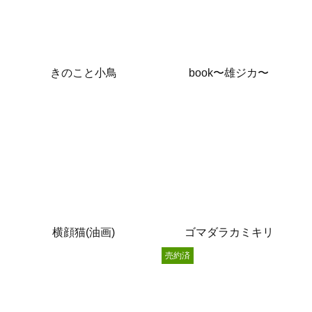
きのこと小鳥
book〜雄ジカ〜
横顔猫(油画)
ゴマダラカミキリ
売約済