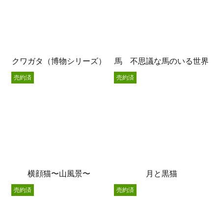
クワガタ（博物シリーズ）
馬 不思議な馬のいる世界
売約済
売約済
横顔猫〜山風景〜
月と黒猫
売約済
売約済