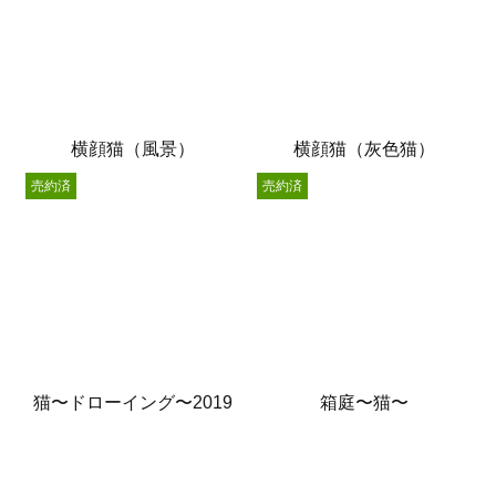
横顔猫（風景）
横顔猫（灰色猫）
売約済
売約済
猫〜ドローイング〜2019
箱庭〜猫〜