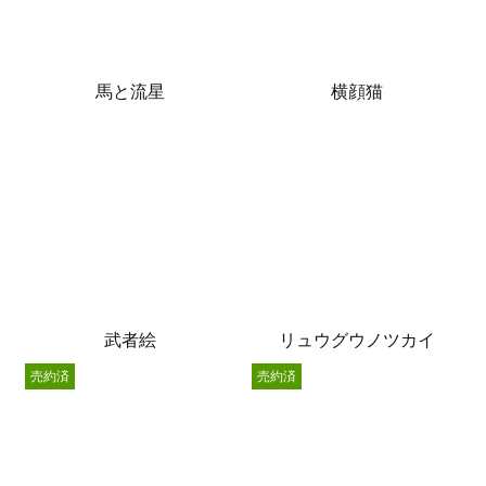
馬と流星
横顔猫
武者絵
リュウグウノツカイ
売約済
売約済