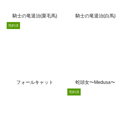
騎士の竜退治(栗毛馬)
騎士の竜退治(白馬)
売約済
フォールキャット
蛇頭女〜Medusa〜
売約済