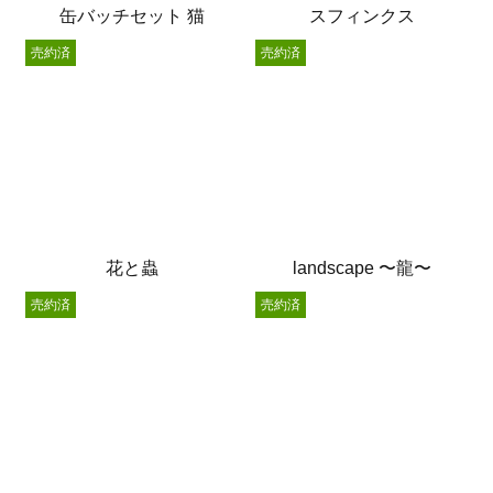
缶バッチセット 猫
スフィンクス
売約済
売約済
花と蟲
landscape 〜龍〜
売約済
売約済