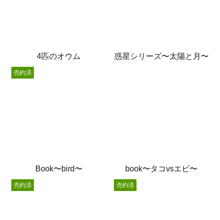
4匹のオウム
惑星シリーズ〜太陽と月〜
売約済
Book〜bird〜
book〜タコvsエビ〜
売約済
売約済