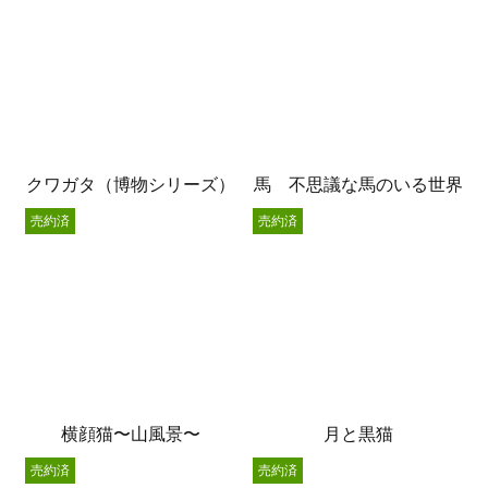
クワガタ（博物シリーズ）
馬 不思議な馬のいる世界
売約済
売約済
横顔猫〜山風景〜
月と黒猫
売約済
売約済