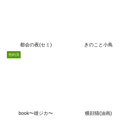
都会の夜(セミ)
きのこと小鳥
売約済
book〜雄ジカ〜
横顔猫(油画)