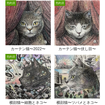
売約済
売約済
カーテン猫〜2022〜
カーテン猫〜伏し目〜
売約済
横顔猫〜細胞とネコ〜
横顔猫〜ツバメとネコ〜