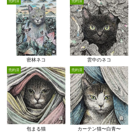
売約済
売約済
密林ネコ
雲中のネコ
売約済
売約済
包まる猫
カーテン猫〜白青〜