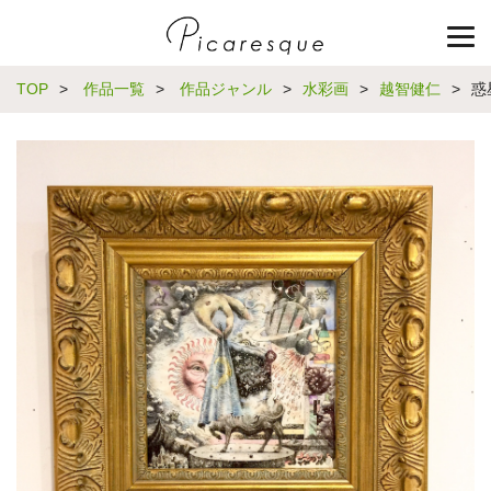
TOP
>
作品一覧
>
作品ジャンル
>
水彩画
>
越智健仁
>
惑