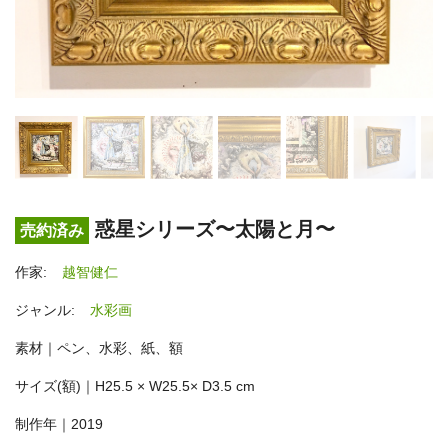
惑星シリーズ〜太陽と月〜
売約済み
作家:
越智健仁
ジャンル:
水彩画
素材｜ペン、水彩、紙、額
サイズ(額)｜H25.5 × W25.5× D3.5 cm
制作年｜2019