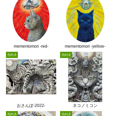
mementomori -red-
mementomori -yellow-
売約済
売約済
おさんぽ-2022-
ネコノミコン
売約済
売約済