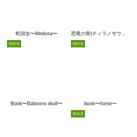
蛇頭女〜Medusa〜
恐竜の骨(ティラノサウルス)
売約済
売約済
Book〜Baboons skull〜
book〜horse〜
売約済