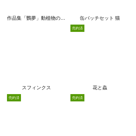
作品集「鸚夢」動植物の世界
缶バッチセット 猫
売約済
スフィンクス
花と蟲
売約済
売約済