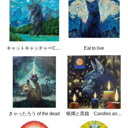
キャットキャッチャーCatcatcher
Eat to live
きゃったろう of the dead
蝋燭と黒猫 Candles and black cat