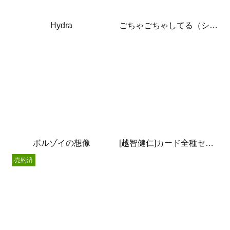
Hydra
ごちゃごちゃしてる（シルクスクリーン）
ボルゾイの想像
[越智健仁]カード全種セット
売約済