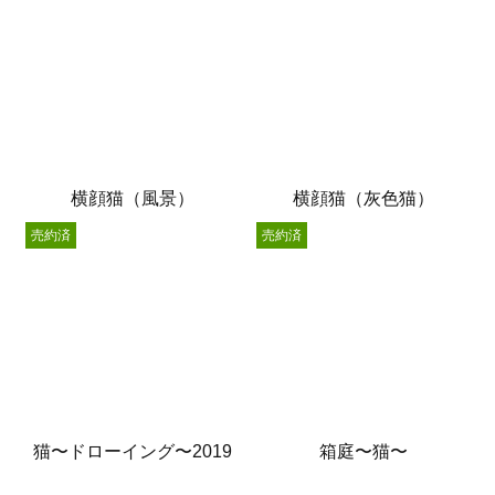
横顔猫（風景）
横顔猫（灰色猫）
売約済
売約済
猫〜ドローイング〜2019
箱庭〜猫〜