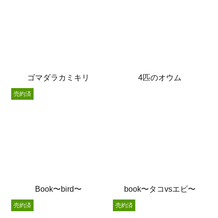
ゴマダラカミキリ
4匹のオウム
売約済
Book〜bird〜
book〜タコvsエビ〜
売約済
売約済