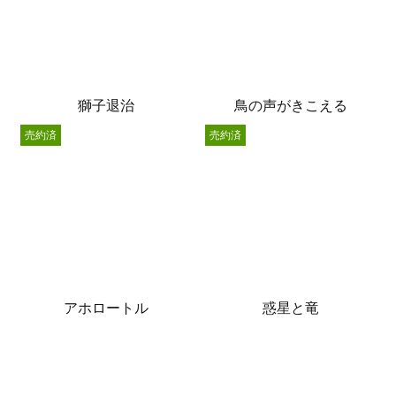
獅子退治
鳥の声がきこえる
売約済
売約済
アホロートル
惑星と竜