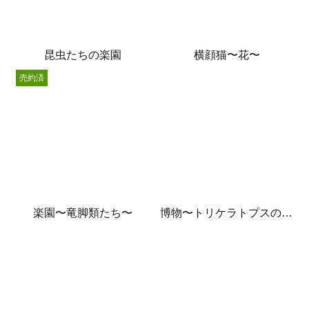
昆虫たちの楽園
横顔猫〜花〜
売約済
楽園〜竜脚類たち〜
博物〜トリケラトプスの骨〜