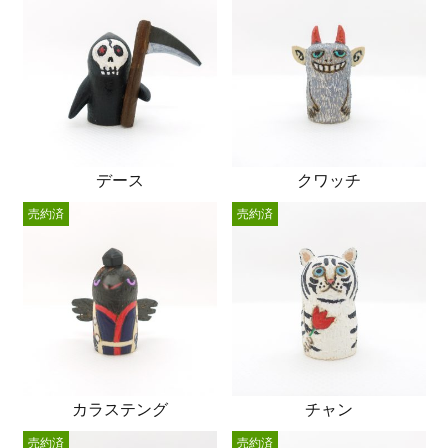
デース
クワッチ
売約済
売約済
カラステング
チャン
売約済
売約済