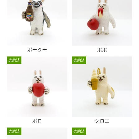
ポーター
ポポ
売約済
売約済
ポロ
クロエ
売約済
売約済