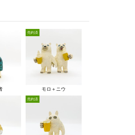
売約済
者
モロ＋ニウ
売約済