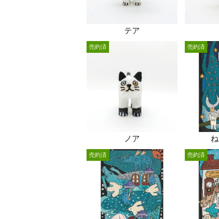
テア
売約済
売約済
ノア
ね
売約済
売約済