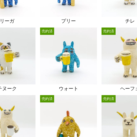
リーガ
プリー
チレ
売約済
売約済
チヌーク
ウォート
ヘーフ
売約済
売約済