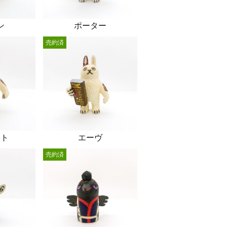
ン
ポーター
売約済
ット
エーヴ
売約済