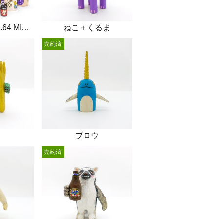
ナナホーシカNo.64 MIDNIGHT TOY BOX
ねこ＋くるま
売約済
ク
ブロウ
売約済