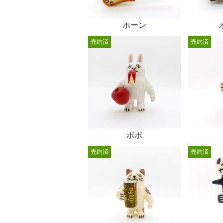
ホーン
売約済
売約済
ポポ
売約済
売約済