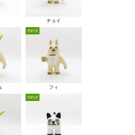
チョイ
売約済
ェ
フィ
売約済