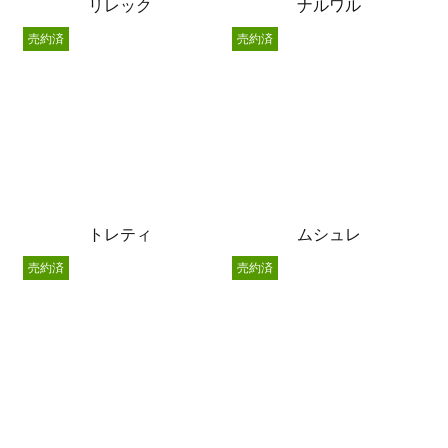
リレック
ナルワル
売約済
売約済
トレティ
ムシュレ
売約済
売約済