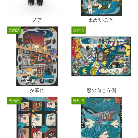
ノア
ねがいごと
売約済
売約済
夕暮れ
窓の向こう側
売約済
売約済