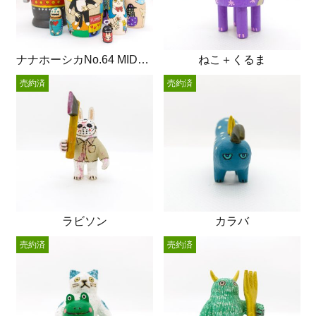
ナナホーシカNo.64 MIDNIGHT TOY BOX
ねこ＋くるま
売約済
売約済
ラビソン
カラバ
売約済
売約済