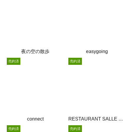
夜の空の散歩
easygoing
売約済
売約済
connect
RESTAURANT SALLE DES SECRETS
売約済
売約済