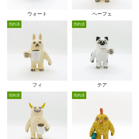
ウォート
ヘーフェ
売約済
売約済
フィ
テア
売約済
売約済