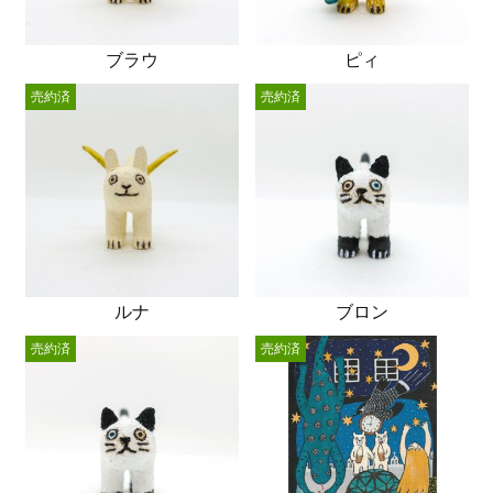
ブラウ
ピィ
売約済
売約済
ルナ
ブロン
売約済
売約済