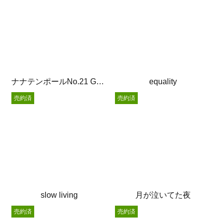
ナナテンポールNo.21 Going on
equality
売約済
売約済
slow living
月が泣いてた夜
売約済
売約済