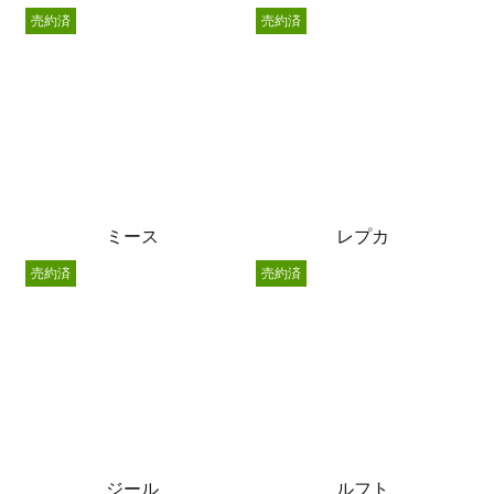
売約済
売約済
ミース
レプカ
売約済
売約済
ジール
ルフト