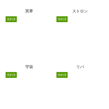
冥界
ストロン
売約済
売約済
宇宙
リバ
売約済
売約済