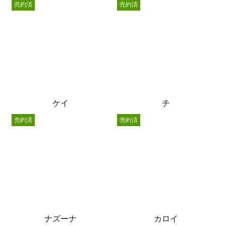
売約済
売約済
ケイ
チ
売約済
売約済
ナズーナ
カロイ