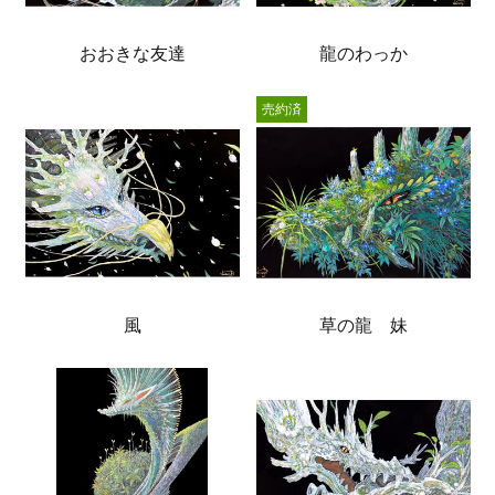
おおきな友達
龍のわっか
売約済
風
草の龍 妹