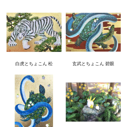
白虎とちょこん 松
玄武とちょこん 碧眼