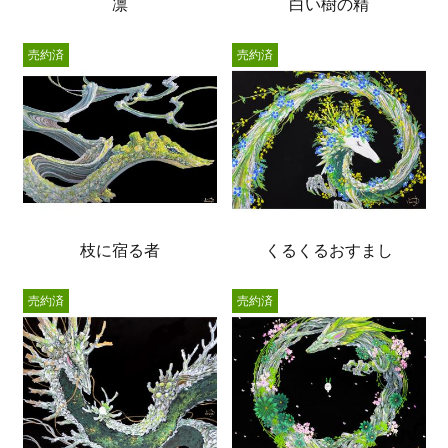
凛
白い樹の精
売約済
売約済
枝に宿る者
くるくるおすまし
売約済
売約済