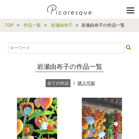
TOP
>
作品一覧
>
岩瀬由布子
>
岩瀬由布子の作品一覧
岩瀬由布子の作品一覧
全ての作品
/
購入可能