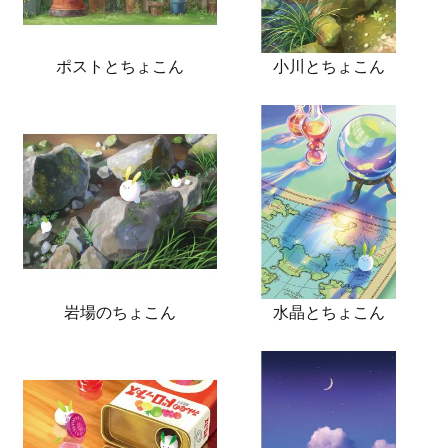
ポストとちょこん
小川とちょこん
岩場のちょこん
水晶とちょこん