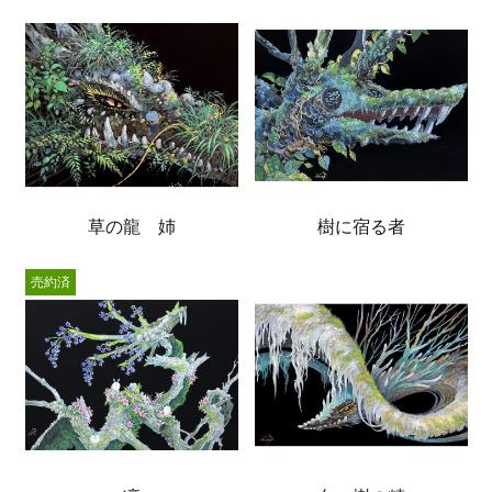
草の龍 姉
樹に宿る者
売約済