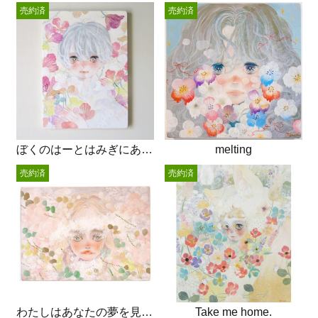
売約済
売約済
ぼくのはーとはみぎにあるのかもしれないし
melting
売約済
売約済
わたしはあなたの夢を見るでしょう
Take me home.