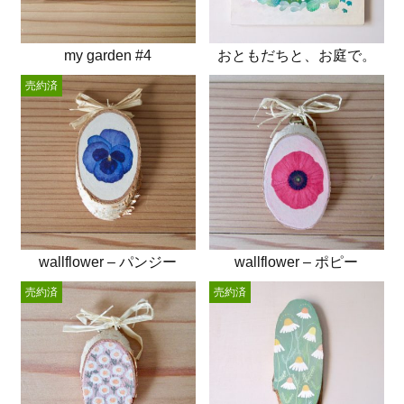
my garden #4
おともだちと、お庭で。
売約済
wallflower – パンジー
wallflower – ポピー
売約済
売約済