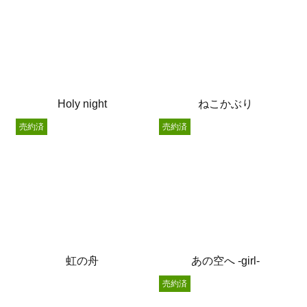
Holy night
ねこかぶり
売約済
売約済
虹の舟
あの空へ -girl-
売約済