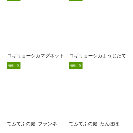
コギリョーシカマグネット
コギリョーシカようじたて
売約済
売約済
てふてふの庭 -フランネルフラワー-
てふてふの庭 -たんぽぽ綿毛-