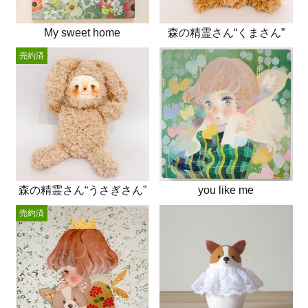
My sweet home
森の精霊さん“くまさん”
売約済
森の精霊さん“うさぎさん”
you like me
売約済