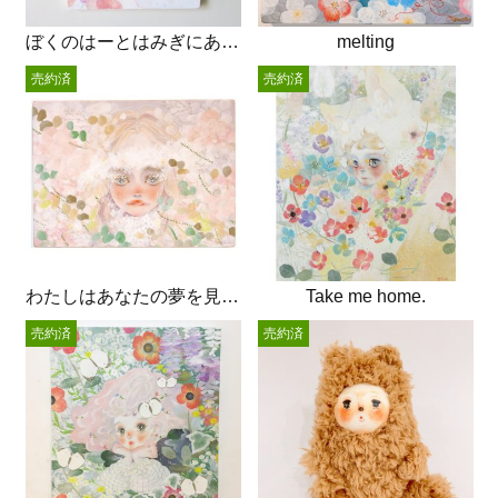
ぼくのはーとはみぎにあるのかもしれないし
melting
売約済
売約済
わたしはあなたの夢を見るでしょう
Take me home.
売約済
売約済