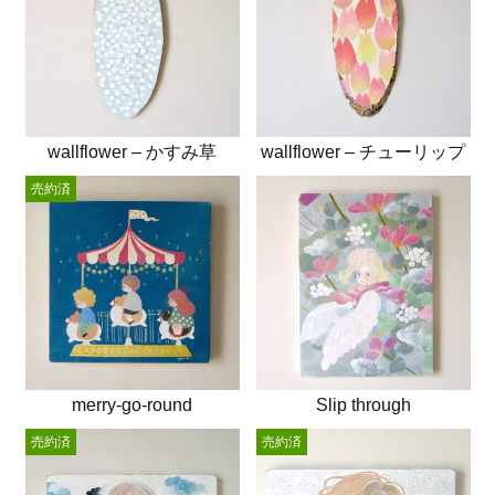
wallflower – かすみ草
wallflower – チューリップ
売約済
merry-go-round
Slip through
売約済
売約済