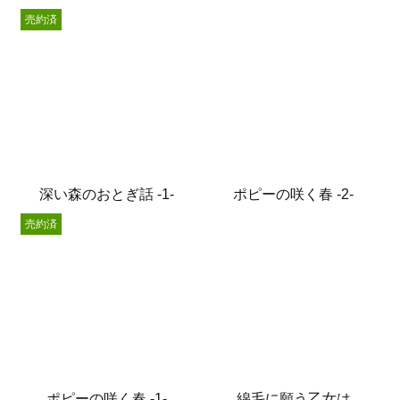
売約済
深い森のおとぎ話 -1-
ポピーの咲く春 -2-
売約済
ポピーの咲く春 -1-
綿毛に願う乙女は