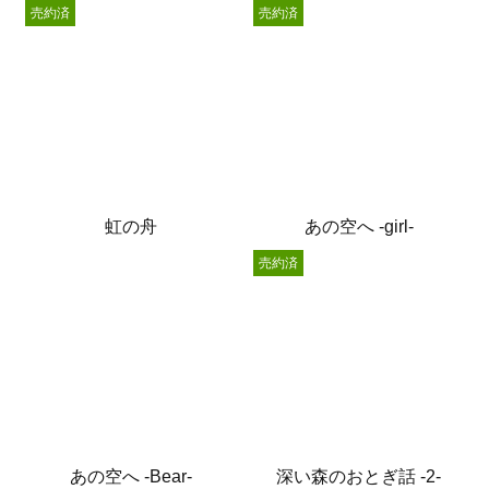
売約済
売約済
虹の舟
あの空へ -girl-
売約済
あの空へ -Bear-
深い森のおとぎ話 -2-