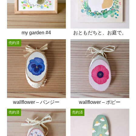
my garden #4
おともだちと、お庭で。
売約済
wallflower – パンジー
wallflower – ポピー
売約済
売約済