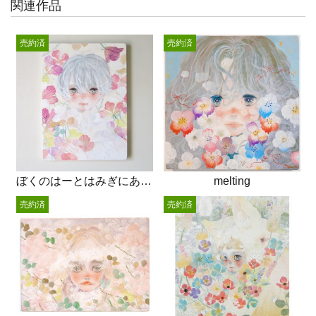
関連作品
売約済
売約済
ぼくのはーとはみぎにあるのかもしれないし
melting
売約済
売約済