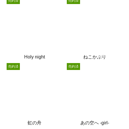
売約済
売約済
Holy night
ねこかぶり
売約済
売約済
虹の舟
あの空へ -girl-