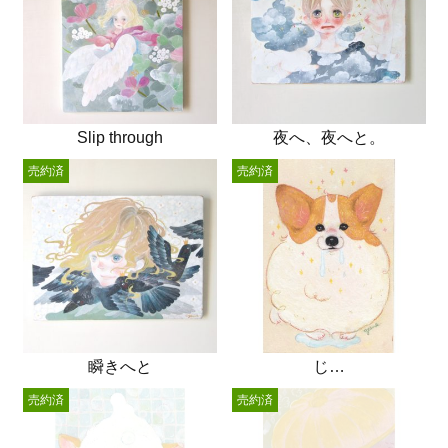
Slip through
夜へ、夜へと。
売約済
売約済
瞬きへと
じ…
売約済
売約済