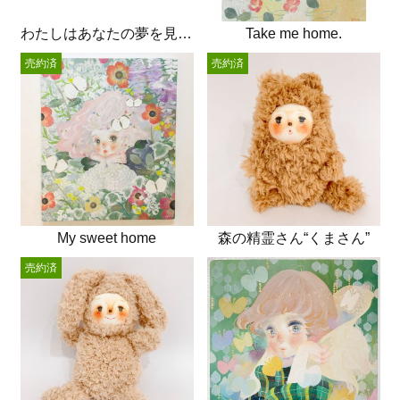
わたしはあなたの夢を見るでしょう
Take me home.
売約済
売約済
My sweet home
森の精霊さん“くまさん”
売約済