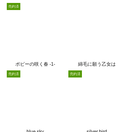
売約済
ポピーの咲く春 -1-
綿毛に願う乙女は
売約済
売約済
blue sky
silver bird