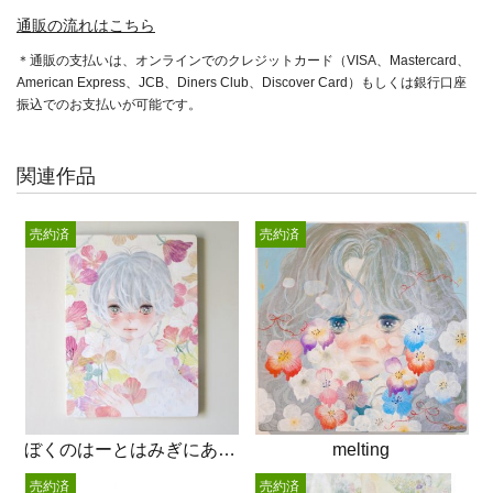
通販の流れはこちら
＊通販の支払いは、オンラインでのクレジットカード（VISA、Mastercard、
American Express、JCB、Diners Club、Discover Card）もしくは銀行口座
振込でのお支払いが可能です。
関連作品
売約済
売約済
ぼくのはーとはみぎにあるのかもしれないし
melting
売約済
売約済