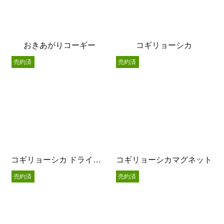
おきあがりコーギー
コギリョーシカ
売約済
売約済
コギリョーシカ ドライフラワー挿し
コギリョーシカマグネット
売約済
売約済