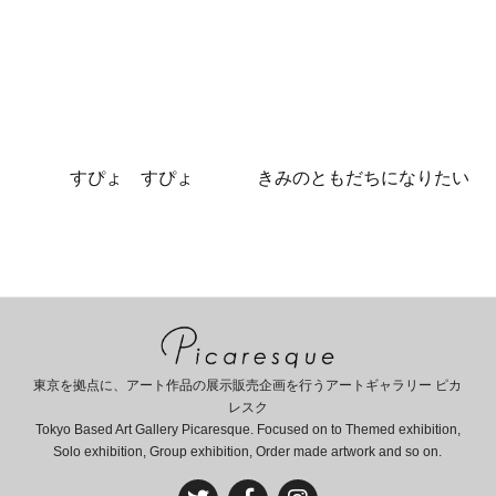
すぴょ すぴょ
きみのともだちになりたい
東京を拠点に、アート作品の展示販売企画を行うアートギャラリー ピカ
レスク
Tokyo Based Art Gallery Picaresque. Focused on to Themed exhibition,
Solo exhibition, Group exhibition, Order made artwork and so on.