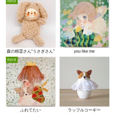
売約済
森の精霊さん“うさぎさん”
you like me
売約済
ふれてたい
ラッフルコーギー