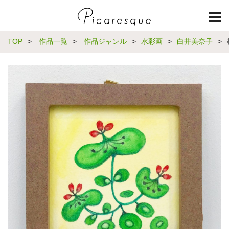
TOP
>
作品一覧
>
作品ジャンル
>
水彩画
>
白井美奈子
>