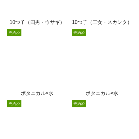
10つ子（四男・ウサギ）
10つ子（三女・スカンク）
売約済
売約済
ボタニカル×水
ボタニカル×水
売約済
売約済