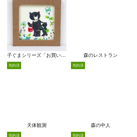
子ぐまシリーズ「お買い物」
森のレストラン
売約済
売約済
天体観測
森の中人
売約済
売約済