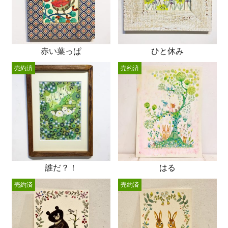
赤い葉っぱ
ひと休み
売約済
売約済
誰だ？！
はる
売約済
売約済