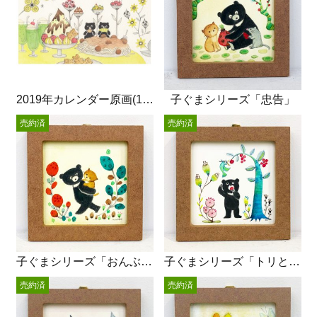
2019年カレンダー原画(11月)
子ぐまシリーズ「忠告」
売約済
売約済
子ぐまシリーズ「おんぶねこさん」
子ぐまシリーズ「トリとクマ」
売約済
売約済