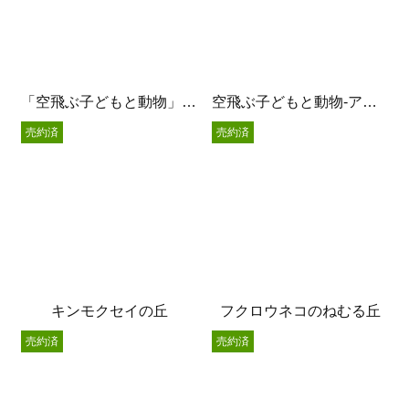
「空飛ぶ子どもと動物」Strawberry Tea
空飛ぶ子どもと動物-アッパレ分福-
売約済
売約済
キンモクセイの丘
フクロウネコのねむる丘
売約済
売約済