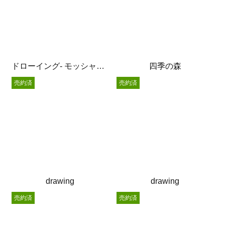
ドローイング- モッシャー –
四季の森
売約済
売約済
drawing
drawing
売約済
売約済