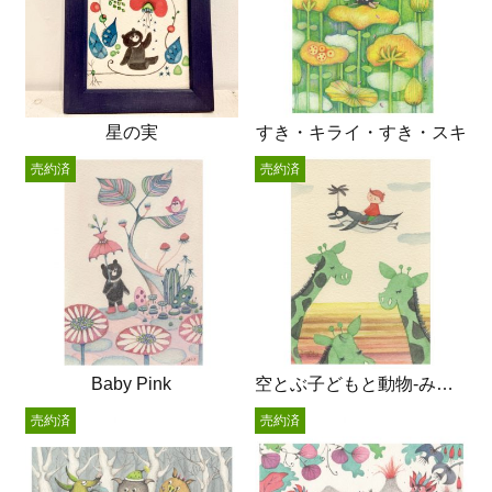
星の実
すき・キライ・すき・スキ
売約済
売約済
Baby Pink
空とぶ子どもと動物-みどりのキリン
売約済
売約済