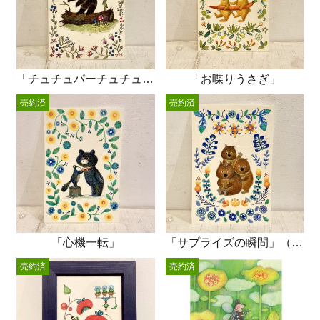
「チュチュパーチュチュパーシジュウカラ」
「お喋りうさぎ」
売約済
売約済
「心機一転」
「サプライズの瞬間」（ウォンバット）
売約済
売約済