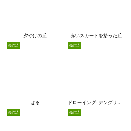
夕やけの丘
赤いスカートを拾った丘
売約済
売約済
はる
ドローイング- デングリムシ –
売約済
売約済