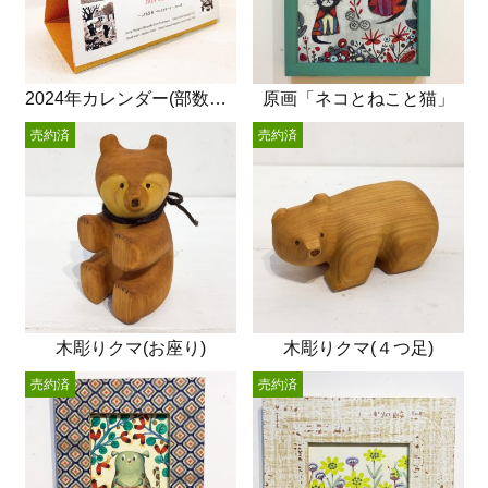
2024年カレンダー(部数限定)
原画「ネコとねこと猫」
売約済
売約済
木彫りクマ(お座り)
木彫りクマ(４つ足)
売約済
売約済