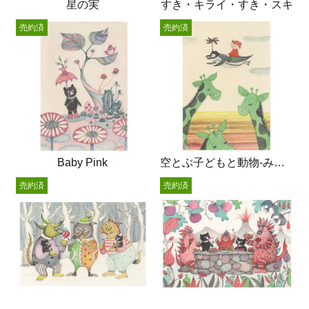
星の実
すき・キライ・すき・スキ
売約済
売約済
Baby Pink
空とぶ子どもと動物-みどりのキリン
売約済
売約済