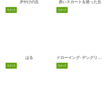
夕やけの丘
赤いスカートを拾った丘
売約済
売約済
はる
ドローイング- デングリムシ –
売約済
売約済