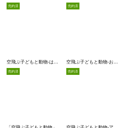
売約済
売約済
空飛ぶ子どもと動物-はっぱに乗って-
空飛ぶ子どもと動物-おやつの時間-
売約済
売約済
「空飛ぶ子どもと動物」Strawberry Tea
空飛ぶ子どもと動物-アッパレ分福-