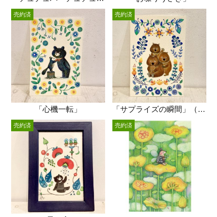
売約済
売約済
「心機一転」
「サプライズの瞬間」（ウォンバット）
売約済
売約済