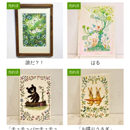
売約済
売約済
誰だ？！
はる
売約済
売約済
「チュチュパーチュチュパーシジュウカラ」
「お喋りうさぎ」