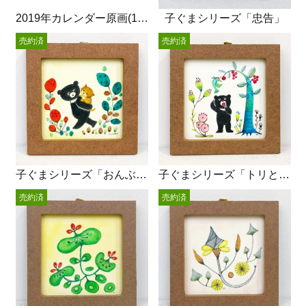
2019年カレンダー原画(11月)
子ぐまシリーズ「忠告」
売約済
売約済
子ぐまシリーズ「おんぶねこさん」
子ぐまシリーズ「トリとクマ」
売約済
売約済