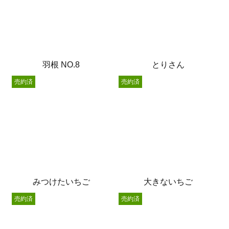
羽根 NO.8
とりさん
売約済
売約済
みつけたいちご
大きないちご
売約済
売約済