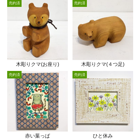
売約済
売約済
木彫りクマ(お座り)
木彫りクマ(４つ足)
売約済
売約済
赤い葉っぱ
ひと休み