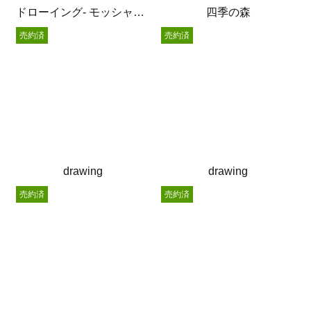
ドローイング- モッシャー –
四季の森
売約済
売約済
drawing
drawing
売約済
売約済