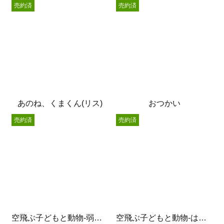
売約済
売約済
あのね、くまくん(リス)
おつかい
売約済
売約済
空飛ぶ子どもと動物-弱虫オオカミと王子様-
空飛ぶ子どもと動物-はらぺこねこさん-