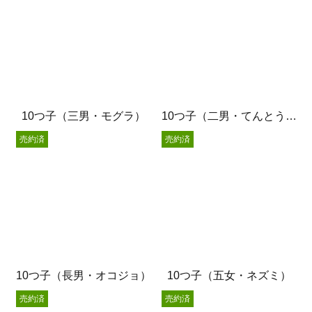
10つ子（三男・モグラ）
10つ子（二男・てんとう虫）
売約済
売約済
10つ子（長男・オコジョ）
10つ子（五女・ネズミ）
売約済
売約済