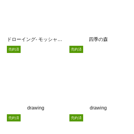
ドローイング- モッシャー –
四季の森
売約済
売約済
drawing
drawing
売約済
売約済