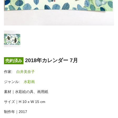
2018年カレンダー 7月
売約済み
作家:
白井美奈子
ジャンル:
水彩画
素材｜水彩絵の具、画用紙
サイズ｜H 10 x W 15 cm
制作年｜2017