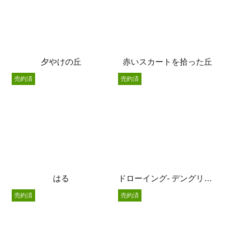
夕やけの丘
赤いスカートを拾った丘
売約済
売約済
はる
ドローイング- デングリムシ –
売約済
売約済