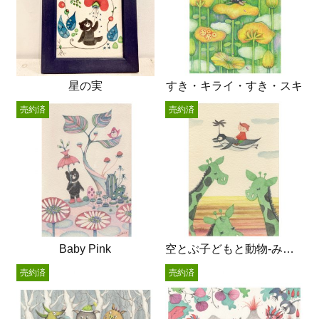
星の実
すき・キライ・すき・スキ
売約済
売約済
Baby Pink
空とぶ子どもと動物-みどりのキリン
売約済
売約済