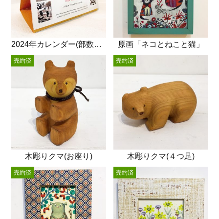
2024年カレンダー(部数限定)
原画「ネコとねこと猫」
売約済
売約済
木彫りクマ(お座り)
木彫りクマ(４つ足)
売約済
売約済