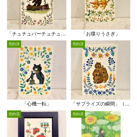
「チュチュパーチュチュパーシジュウカラ」
「お喋りうさぎ」
売約済
売約済
「心機一転」
「サプライズの瞬間」（ウォンバット）
売約済
売約済