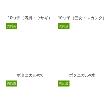
10つ子（四男・ウサギ）
10つ子（三女・スカンク）
売約済
売約済
ボタニカル×水
ボタニカル×水
売約済
売約済