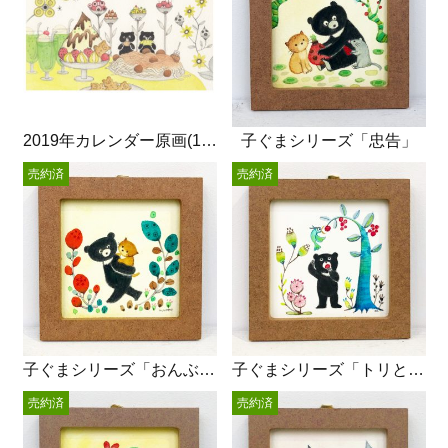
2019年カレンダー原画(11月)
子ぐまシリーズ「忠告」
売約済
売約済
子ぐまシリーズ「おんぶねこさん」
子ぐまシリーズ「トリとクマ」
売約済
売約済