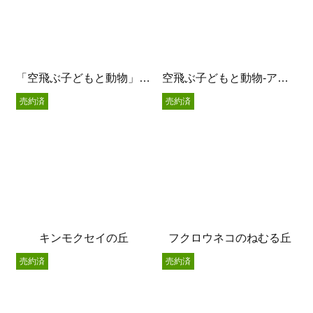
「空飛ぶ子どもと動物」Strawberry Tea
空飛ぶ子どもと動物-アッパレ分福-
売約済
売約済
キンモクセイの丘
フクロウネコのねむる丘
売約済
売約済