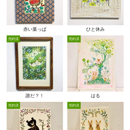
赤い葉っぱ
ひと休み
売約済
売約済
誰だ？！
はる
売約済
売約済