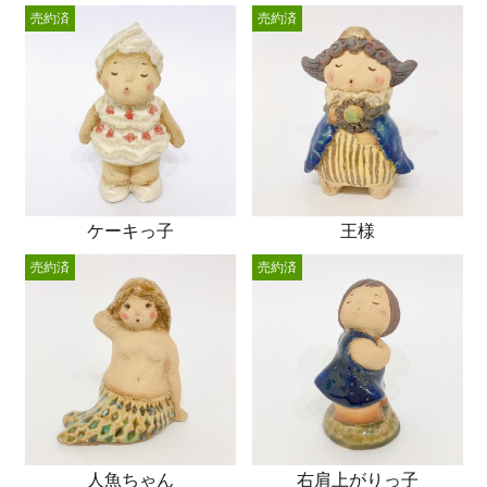
売約済
売約済
ケーキっ子
王様
売約済
売約済
人魚ちゃん
右肩上がりっ子