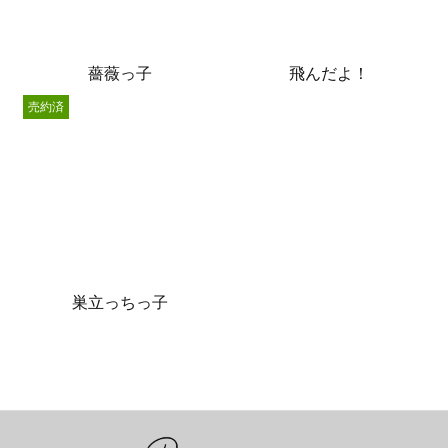
薔薇っ子
飛んだよ！
売約済
巣立っちっ子