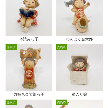
本読みっ子
わんぱく金太郎
売約済
売約済
力持ち金太郎っ子
箱入り娘
売約済
売約済