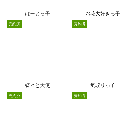
はーとっ子
お花大好きっ子
売約済
売約済
蝶々と天使
気取りっ子
売約済
売約済