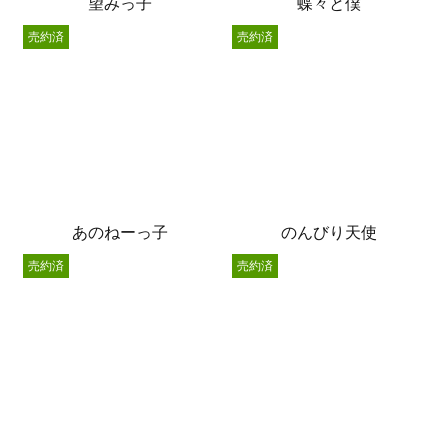
望みっ子
蝶々と僕
売約済
売約済
あのねーっ子
のんびり天使
売約済
売約済