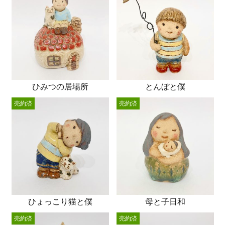
ひみつの居場所
とんぼと僕
売約済
売約済
ひょっこり猫と僕
母と子日和
売約済
売約済