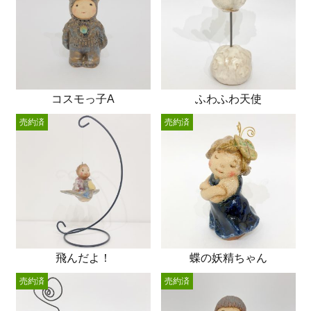
コスモっ子A
ふわふわ天使
売約済
売約済
飛んだよ！
蝶の妖精ちゃん
売約済
売約済