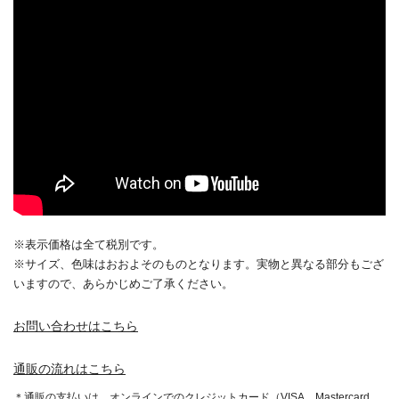
※表示価格は全て税別です。
※サイズ、色味はおおよそのものとなります。実物と異なる部分もござ
いますので、あらかじめご了承ください。
お問い合わせはこちら
通販の流れはこちら
＊通販の支払いは、オンラインでのクレジットカード（VISA、Mastercard、