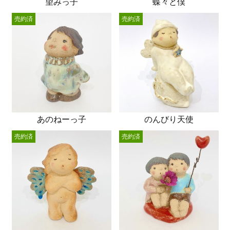
望みっ子
蝶々と僕
売約済
売約済
あのねーっ子
のんびり天使
売約済
売約済