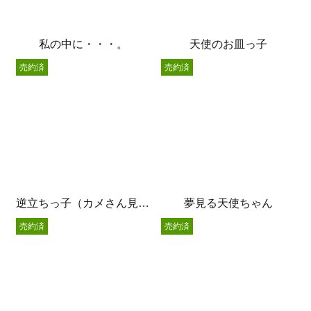
私の中に・・・。
天使のお皿っ子
売約済
売約済
逆立ちっ子（カメさん見守る中）
夢見る天使ちゃん
売約済
売約済