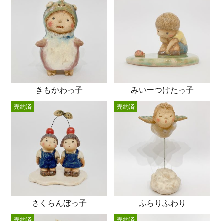
きもかわっ子
みいーつけたっ子
売約済
売約済
さくらんぼっ子
ふらりふわり
売約済
売約済