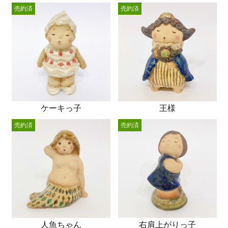
売約済
売約済
ケーキっ子
王様
売約済
売約済
人魚ちゃん
右肩上がりっ子