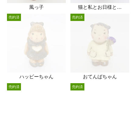
風っ子
猫と私とお日様と…
売約済
売約済
ハッピーちゃん
おてんばちゃん
売約済
売約済