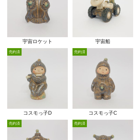
宇宙ロケット
宇宙船
売約済
売約済
コスモっ子D
コスモっ子C
売約済
売約済