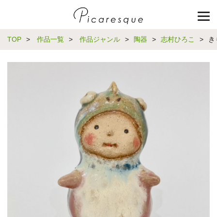
TOP
>
作品一覧
>
作品ジャンル
>
陶器
>
志村ひろこ
>
き