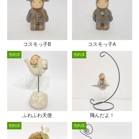
コスモっ子B
コスモっ子A
売約済
売約済
ふわふわ天使
飛んだよ！
売約済
売約済