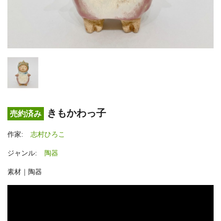
きもかわっ子
売約済み
作家:
志村ひろこ
ジャンル:
陶器
素材｜陶器