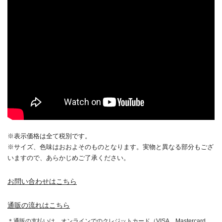
※表示価格は全て税別です。
※サイズ、色味はおおよそのものとなります。実物と異なる部分もござ
いますので、あらかじめご了承ください。
お問い合わせはこちら
通販の流れはこちら
＊通販の支払いは、オンラインでのクレジットカード（VISA、Mastercard、