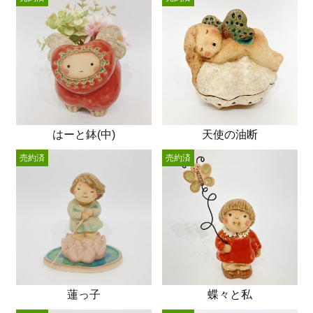
はーと鉢(中)
天使の油断
売約済
売約済
蓮っ子
蝶々と私