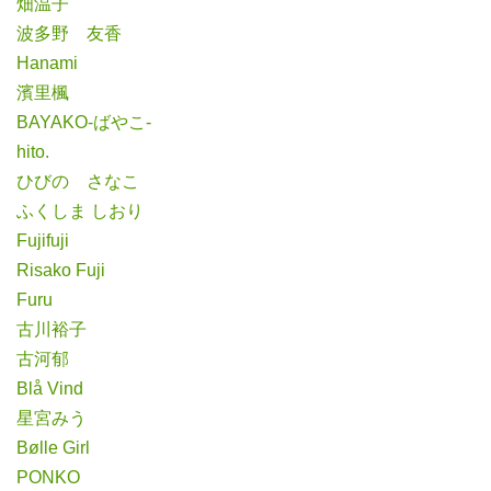
畑温子
波多野 友香
Hanami
濱里楓
BAYAKO-ばやこ-
hito.
ひびの さなこ
ふくしま しおり
Fujifuji
Risako Fuji
Furu
古川裕子
古河郁
Blå Vind
星宮みう
Bølle Girl
PONKO