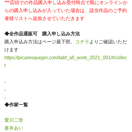
***店頭での作品購入申し込み受付時点で既にオンラインか
らの購入申し込みが入っていた場合は、該当作品のご予約
者様リストへ追加させていただきます
◆全作品通販可 購入申し込み方法
購入申込み方法はページ最下部、
コチラ
よりご確認いただ
けます
https://picaresquejpn.com/tabf_all_work_2021_001/#collec
t
.
.
.
◆作家一覧
愛川二世
蒼井あい