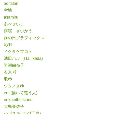
aoitatan
空地
asamiru
あべせいじ
雨寝 さいかう
雨の日グラフィックス
彩羽
イクタケマコト
池田ハル（Hal Ikeda)
岩瀬由布子
右京 梓
歌琴
ウタノきゆ
emi(描いて縫う人)
erikaintheisland
大島亜佐子
小川ユキ（323工房）