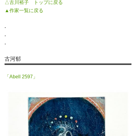
△古川裕子 トップに戻る
▲作家一覧に戻る
.
.
.
古河郁
「Abell 2597」