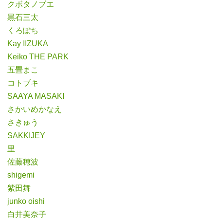
クボタノブエ
黒石三太
くろぽち
Kay IIZUKA
Keiko THE PARK
五畳まこ
コトブキ
SAAYA MASAKI
さかいめかなえ
さきゅう
SAKKIJEY
里
佐藤穂波
shigemi
紫田舞
junko oishi
白井美奈子