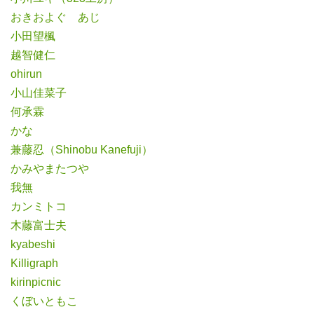
おきおよぐ あじ
小田望楓
越智健仁
ohirun
小山佳菜子
何承霖
かな
兼藤忍（Shinobu Kanefuji）
かみやまたつや
我無
カンミトコ
木藤富士夫
kyabeshi
Killigraph
kirinpicnic
くぼいともこ