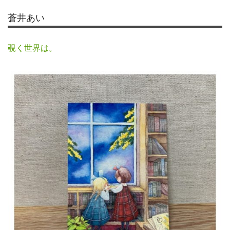
蒼井あい
覗く世界は。