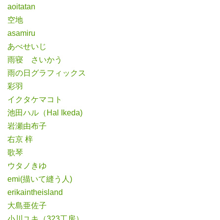
aoitatan
空地
asamiru
あべせいじ
雨寝 さいかう
雨の日グラフィックス
彩羽
イクタケマコト
池田ハル（Hal Ikeda)
岩瀬由布子
右京 梓
歌琴
ウタノきゆ
emi(描いて縫う人)
erikaintheisland
大島亜佐子
小川ユキ（323工房）