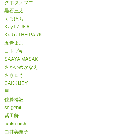
クボタノブエ
黒石三太
くろぽち
Kay IIZUKA
Keiko THE PARK
五畳まこ
コトブキ
SAAYA MASAKI
さかいめかなえ
さきゅう
SAKKIJEY
里
佐藤穂波
shigemi
紫田舞
junko oishi
白井美奈子