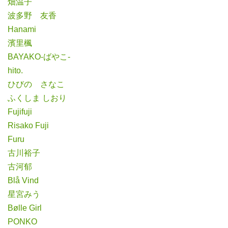
畑温子
波多野 友香
Hanami
濱里楓
BAYAKO-ばやこ-
hito.
ひびの さなこ
ふくしま しおり
Fujifuji
Risako Fuji
Furu
古川裕子
古河郁
Blå Vind
星宮みう
Bølle Girl
PONKO