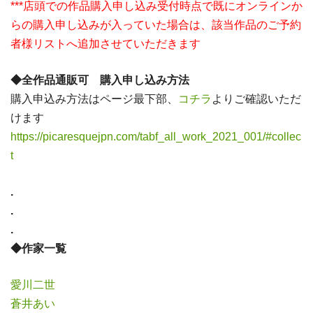
***店頭での作品購入申し込み受付時点で既にオンラインか
らの購入申し込みが入っていた場合は、該当作品のご予約
者様リストへ追加させていただきます
◆全作品通販可 購入申し込み方法
購入申込み方法はページ最下部、
コチラ
よりご確認いただ
けます
https://picaresquejpn.com/tabf_all_work_2021_001/#collec
t
.
.
.
◆作家一覧
愛川二世
蒼井あい