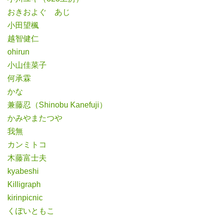
おきおよぐ あじ
小田望楓
越智健仁
ohirun
小山佳菜子
何承霖
かな
兼藤忍（Shinobu Kanefuji）
かみやまたつや
我無
カンミトコ
木藤富士夫
kyabeshi
Killigraph
kirinpicnic
くぼいともこ