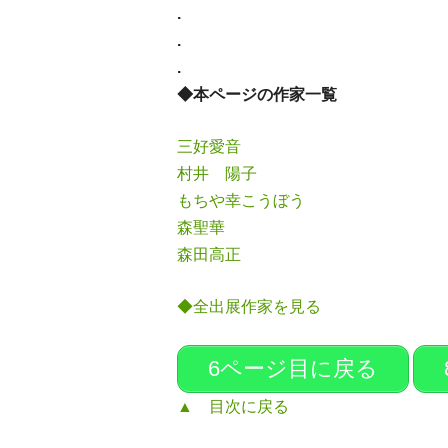
.
.
.
◆本ページの作家一覧
三好愛音
村井 陽子
もちや幸こうぼう
森聖華
森田高正
◆全出展作家を見る
6ページ目に戻る
▲ 目次に戻る