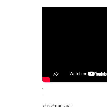
.
.
ピカピカキラキラ