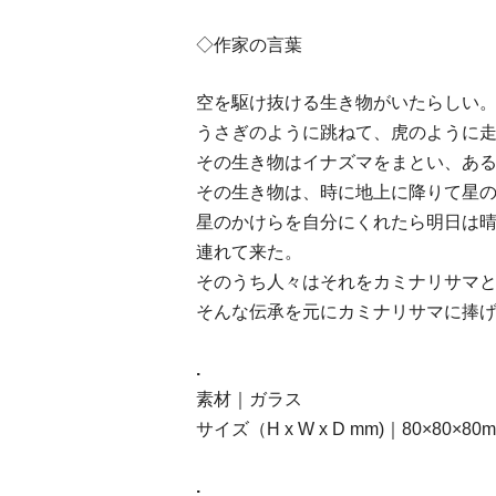
◇作家の言葉
空を駆け抜ける生き物がいたらしい
うさぎのように跳ねて、虎のように
その生き物はイナズマをまとい、あ
その生き物は、時に地上に降りて星
星のかけらを自分にくれたら明日は
連れて来た。
そのうち人々はそれをカミナリサマ
そんな伝承を元にカミナリサマに捧
.
素材｜ガラス
サイズ（H x W x D mm)｜80×80×80
.