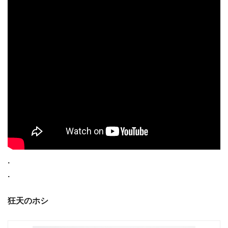
.
.
狂天のホシ