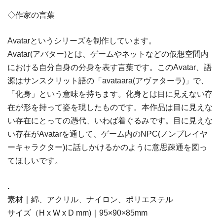
◇作家の言葉
Avatarというシリーズを制作しています。
Avatar(アバター)とは、ゲームやネットなどの仮想空間内
における自分自身の分身を表す言葉です。このAvatar、語
源はサンスクリット語の「avataara(アヴァターラ)」で、
「化身」という意味を持ちます。化身とは目に見えない存
在が形を持って姿を現したものです。本作品は目に見えな
い存在にとっての憑代、いわば着ぐるみです。目に見えな
い存在がAvatarを通して、ゲーム内のNPC(ノンプレイヤ
ーキャラクター)に話しかけるかのように意思疎通を図っ
てほしいです。
.
素材｜綿、アクリル、ナイロン、ポリエステル
サイズ（H x W x D mm)｜95×90×85mm