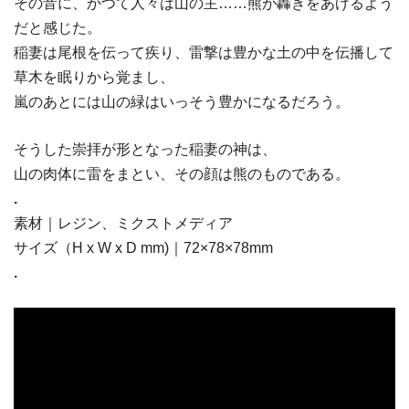
その音に、かつて人々は山の主……熊が轟きをあげるよう
だと感じた。
稲妻は尾根を伝って疾り、雷撃は豊かな土の中を伝播して
草木を眠りから覚まし、
嵐のあとには山の緑はいっそう豊かになるだろう。
そうした崇拝が形となった稲妻の神は、
山の肉体に雷をまとい、その顔は熊のものである。
.
素材｜レジン、ミクストメディア
サイズ（H x W x D mm)｜72×78×78mm
.