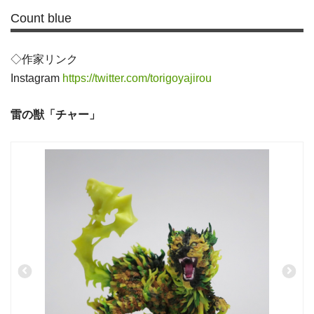
Count blue
◇作家リンク
Instagram
https://twitter.com/torigoyajirou
雷の獣「チャー」