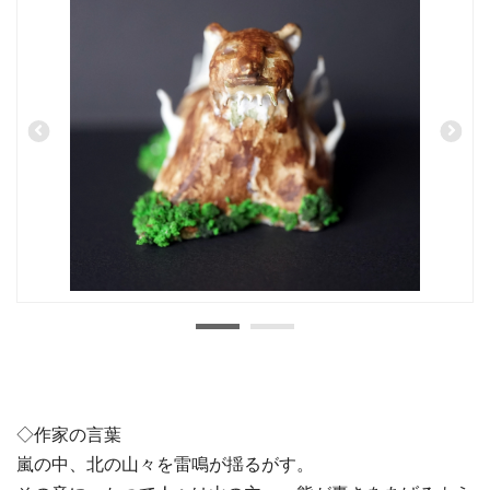
◇作家の言葉
嵐の中、北の山々を雷鳴が揺るがす。