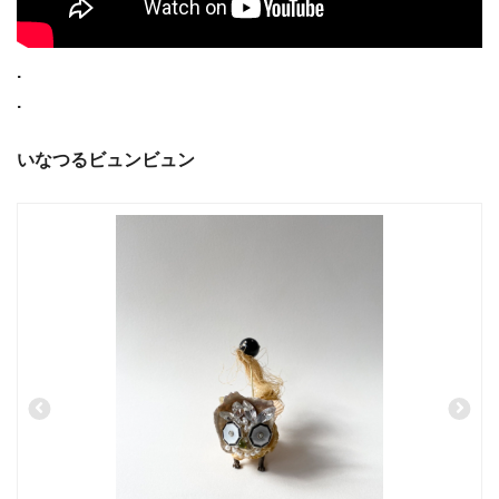
.
.
いなつるビュンビュン