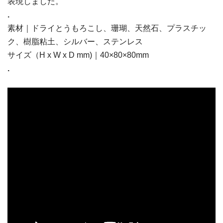
表現しました。
.
素材｜ドライとうもろこし、珊瑚、天然石、プラスチッ
ク、樹脂粘土、シルバー、ステンレス
サイズ（H x W x D mm)｜40×80×80mm
.