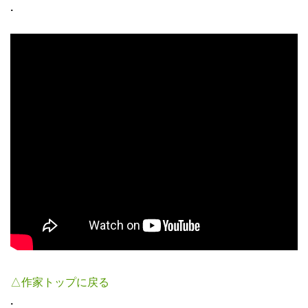
.
△作家トップに戻る
.