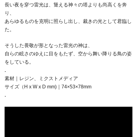
長い夜を穿つ雷光は、聳える神々の塔よりも尚高くを奔
り、
あらゆるものを克明に照らし出し、裁きの光として君臨し
た。
そうした畏敬が形となった雷光の神は、
自らの眩さのゆえに目をもたず、空から舞い降りる鳥の姿
をしている。
.
素材｜レジン、ミクストメディア
サイズ（H x W x D mm)｜74×53×78mm
.