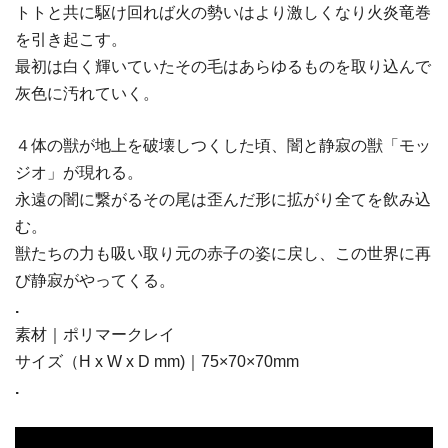
トトと共に駆け回れば火の勢いはより激しくなり火炎竜巻
を引き起こす。
最初は白く輝いていたその毛はあらゆるものを取り込んで
灰色に汚れていく。
４体の獣が地上を破壊しつくした頃、闇と静寂の獣「モッ
ジオ」が現れる。
永遠の闇に繋がるその尾は歪んだ形に拡がり全てを飲み込
む。
獣たちの力も吸い取り元の赤子の姿に戻し、この世界に再
び静寂がやってくる。
.
素材｜ポリマークレイ
サイズ（H x W x D mm)｜75×70×70mm
.