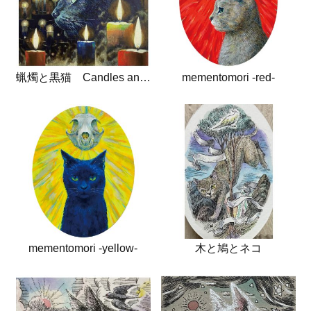
蝋燭と黒猫 Candles and black cat
mementomori -red-
mementomori -yellow-
木と鳩とネコ