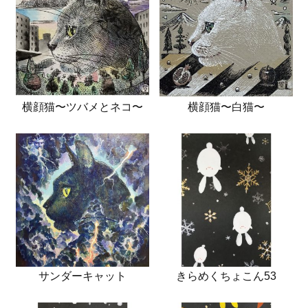
横顔猫〜ツバメとネコ〜
横顔猫〜白猫〜
サンダーキャット
きらめくちょこん53