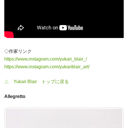
◇作家リンク
https://www.instagram.com/yukari_blair_/
https://www.instagram.com/yukariblair_art/
△ Yukari Blair トップに戻る
Allegretto