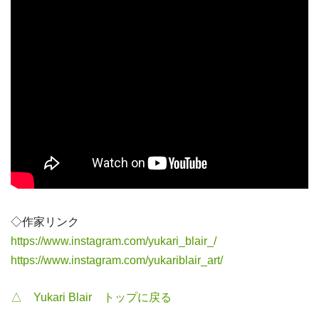
◇作家リンク
https://www.instagram.com/yukari_blair_/
https://www.instagram.com/yukariblair_art/
△ Yukari Blair トップに戻る