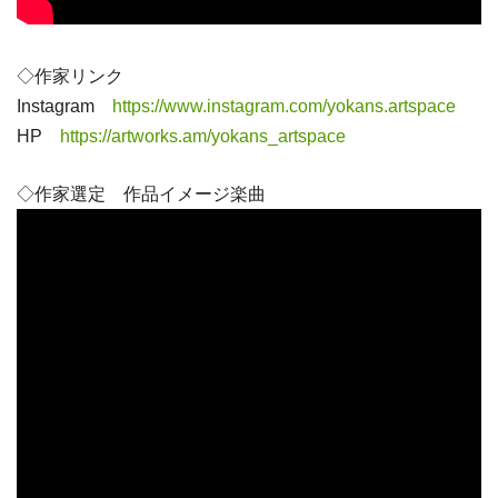
◇作家リンク
Instagram
https://www.instagram.com/yokans.artspace
HP
https://artworks.am/yokans_artspace
◇作家選定 作品イメージ楽曲