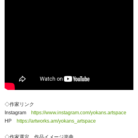
◇作家リンク
Instagram
https://www.instagram.com/yokans.artspace
HP
https://artworks.am/yokans_artspace
◇作家選定 作品イメージ楽曲