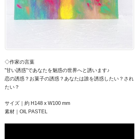
◇作家の言葉
”甘い誘惑”であなたを魅惑の世界へと誘います♪
恋の誘惑？お菓子の誘惑？あなたは誰を誘惑したい？され
たい？
サイズ｜約 H148 x W100 mm
素材｜OIL PASTEL