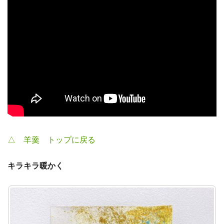
△ 羊羹 トップに戻る
キラキラ暖かく