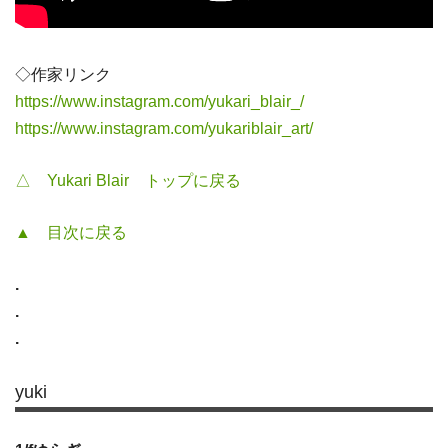
◇作家リンク
https://www.instagram.com/yukari_blair_/
https://www.instagram.com/yukariblair_art/
△ Yukari Blair トップに戻る
▲ 目次に戻る
.
.
.
yuki