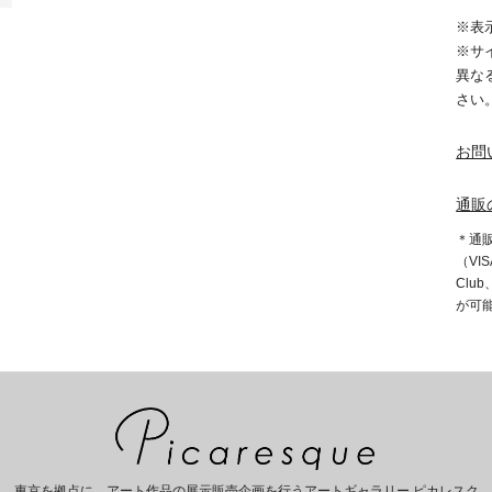
※表
※サ
異な
さい
お問
通販
＊通
（VIS
Clu
が可
東京を拠点に、アート作品の展示販売企画を行うアートギャラリー ピカレスク