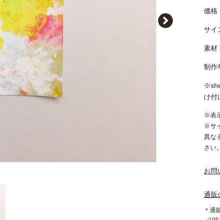
価格｜
サイズ
‪素材
‪制作
※s
け付け
※表
※サ
異な
さい
お問
通販
＊通