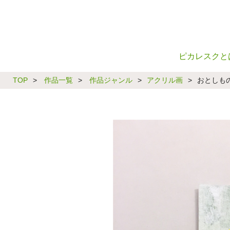
ピカレスクと
TOP
>
作品一覧
>
作品ジャンル
>
アクリル画
>
おとしも