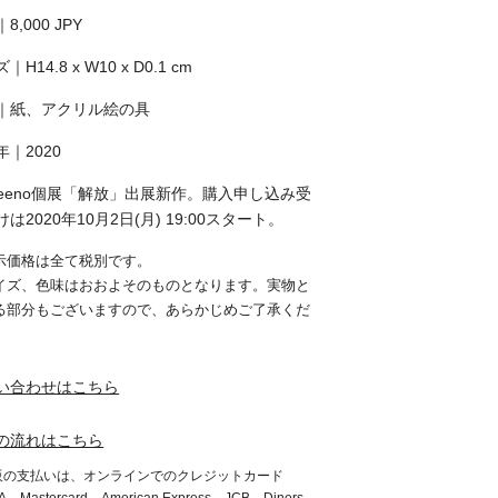
8,000 JPY
｜H14.8 x W10 x D0.1 cm
｜
紙、アクリル絵の具
年｜2020
heeno個展「解放」出展新作。購入申し込み受
は2020年10月2日(月) 19:00スタート。
示価格は全て税別です。
イズ、色味はおおよそのものとなります。実物と
る部分もございますので、あらかじめご了承くだ
。
い合わせはこちら
の流れはこちら
販の支払いは、オンラインでのクレジットカード