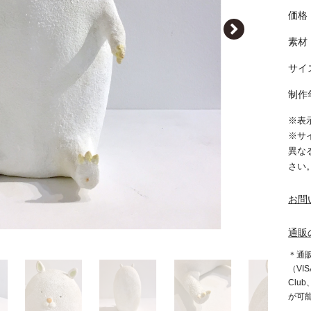
価格｜
素材
サイズ
制作
※表
※サ
異な
さい
お問
通販
＊通
（VIS
Clu
が可