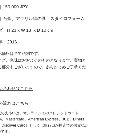
150,000 JPY
｜石膏、アクリル絵の具、スタイロフォーム
｜H 23 x W 13 x D 10 cm
年｜2016
示価格は全て税別です。
イズ、色味はおおよそのものとなります。実物と
る部分もございますので、あらかじめご了承くだ
。
い合わせはこちら
の流れはこちら
販の支払いは、オンラインでのクレジットカード
A、Mastercard、American Express、JCB、Diners
b、Discover Card）もしくは銀行口座振込でのお支払い
能です。