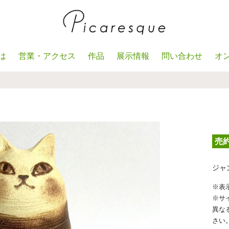
は
営業・アクセス
作品
展示情報
問い合わせ
オ
）
売
ジャ
※表
※サ
異な
さい