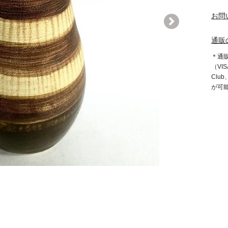
お問
通販
＊通
（VIS
Clu
が可